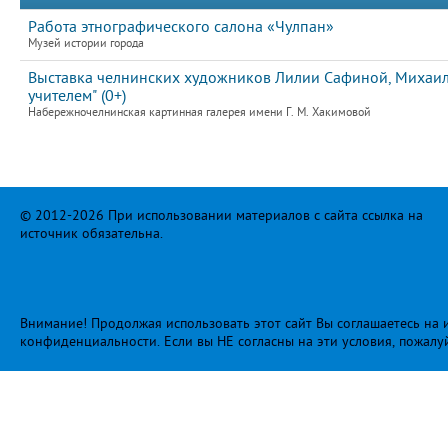
Работа этнографического салона «Чулпан»
Музей истории города
Выставка челнинских художников Лилии Сафиной, Михаила
учителем" (0+)
Набережночелнинская картинная галерея имени Г. М. Хакимовой
© 2012-2026 При использовании материалов с сайта ссылка на
источник обязательна.
Внимание! Продолжая использовать этот сайт Вы соглашаетесь на и
конфиденциальности
. Если вы НЕ согласны на эти условия, пожалу