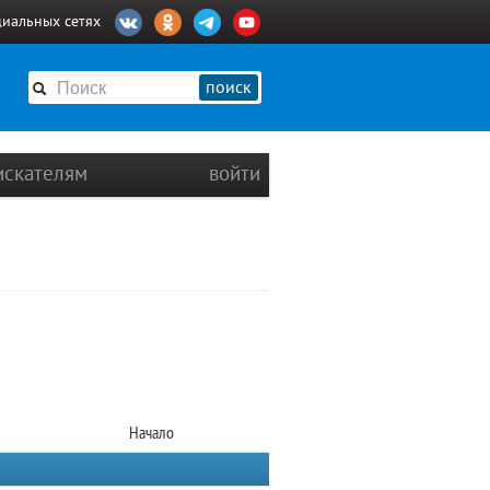
циальных сетях
поиск
искателям
войти
Начало