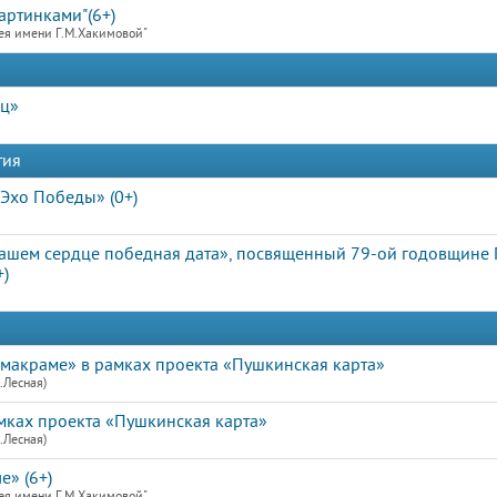
артинками"(6+)
ея имени Г.М.Хакимовой"
иц»
тия
Эхо Победы» (0+)
ашем сердце победная дата», посвященный 79-ой годовщине
+)
е макраме» в рамках проекта «Пушкинская карта»
.Лесная)
мках проекта «Пушкинская карта»
.Лесная)
е» (6+)
ея имени Г.М.Хакимовой"