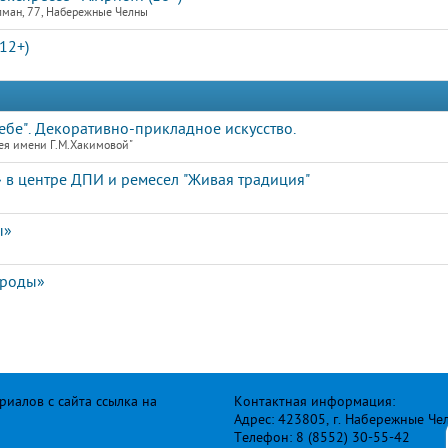
лман, 77, Набережные Челны
12+)
ебе". Декоративно-прикладное искусство.
ея имени Г.М.Хакимовой"
 в центре ДПИ и ремесел "Живая традиция"
ы»
ироды»
иалов с сайта ссылка на
Контактная информация:
Адрес: 423805, г. Набережные Че
Телефон: 8 (8552) 30-55-42