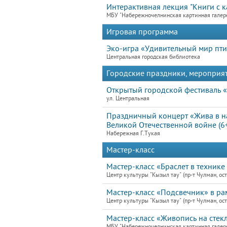
Интерактивная лекция "Книги с к
МБУ "Набережночелнинская картинная галер
Игровая программа
Эко-игра «Удивительный мир пт
Центральная городская библиотека
Городские праздники, мероприя
Открытый городской фестиваль «
ул. Центральная
Праздничный концерт «Жива в н
Великой Отечественной войне (6
Набережная Г.Тукая
Мастер-класс
Мастер-класс «Браслет в техник
Центр культуры "Кызыл тау" (пр-т Чулман, ост
Мастер-класс «Подсвечник» в ра
Центр культуры "Кызыл тау" (пр-т Чулман, ост
Мастер-класс «Живопись на стекл
МБУ "Набережночелнинская картинная галер