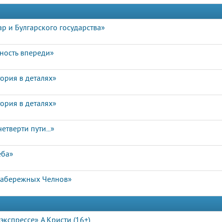
р и Булгарского государства»
чность впереди»
ория в деталях»
ория в деталях»
етверти пути...»
еба»
Набережных Челнов»
экспрессе» А.Кристи (16+)