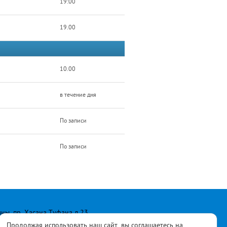
19:00
19.00
10.00
в течение дня
По записи
По записи
лны, пр. Хасана Туфана д.23
Продолжая использовать наш сайт, вы соглашаетесь на