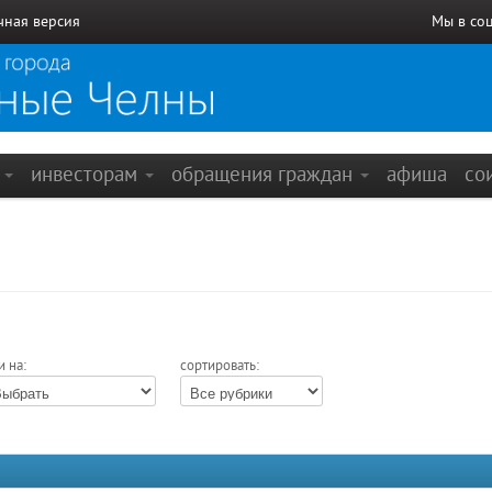
чная версия
Мы в со
е
инвесторам
обращения граждан
афиша
со
и на:
сортировать: