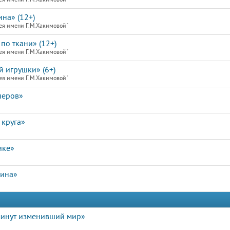
на» (12+)
ея имени Г.М.Хакимовой"
по ткани» (12+)
ея имени Г.М.Хакимовой"
й игрушки» (6+)
ея имени Г.М.Хакимовой"
перов»
 круга»
ике»
лина»
минут изменивший мир»