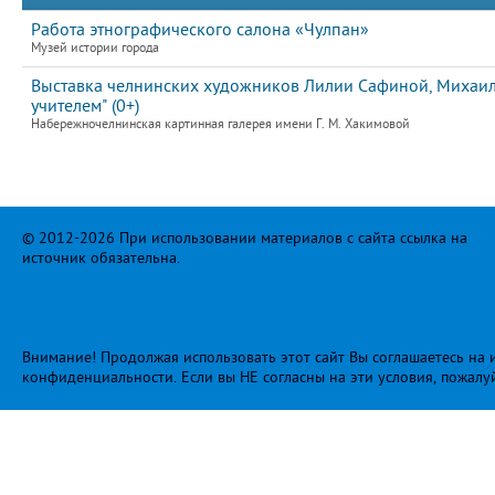
Работа этнографического салона «Чулпан»
Музей истории города
Выставка челнинских художников Лилии Сафиной, Михаила
учителем" (0+)
Набережночелнинская картинная галерея имени Г. М. Хакимовой
© 2012-2026 При использовании материалов с сайта ссылка на
источник обязательна.
Внимание! Продолжая использовать этот сайт Вы соглашаетесь на и
конфиденциальности
. Если вы НЕ согласны на эти условия, пожалу