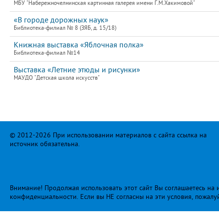
МБУ "Набережночелнинская картинная галерея имени Г.М.Хакимовой"
«В городе дорожных наук»
Библиотека-филиал № 8 (ЗЯБ, д. 15/18)
Книжная выставка «Яблочная полка»
Библиотека-филиал №14
Выставка «Летние этюды и рисунки»
МАУДО "Детская школа искусств"
© 2012-2026 При использовании материалов с сайта ссылка на
источник обязательна.
Внимание! Продолжая использовать этот сайт Вы соглашаетесь на и
конфиденциальности
. Если вы НЕ согласны на эти условия, пожалу