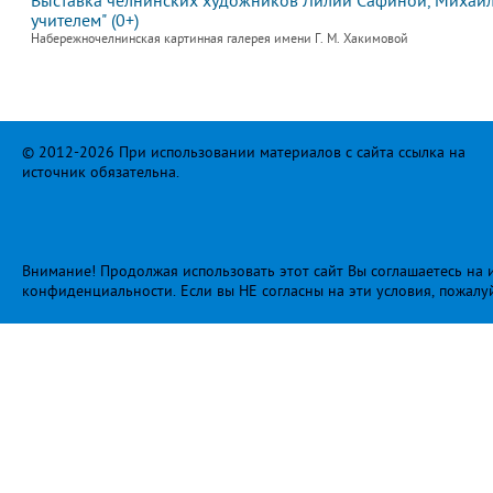
Выставка челнинских художников Лилии Сафиной, Михаила
учителем" (0+)
Набережночелнинская картинная галерея имени Г. М. Хакимовой
© 2012-2026 При использовании материалов с сайта ссылка на
источник обязательна.
Внимание! Продолжая использовать этот сайт Вы соглашаетесь на и
конфиденциальности
. Если вы НЕ согласны на эти условия, пожалу