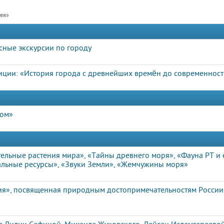
рея»
сные экскурсии по городу
иции: «История города с древнейших времён до современнос
дом»
ельные растения мира», «Тайны древнего моря», «Фауна РТ и 
льные ресурсы», «Звуки Земли», «Жемчужины моря»
ия», посвященная природным достопримечательностям России