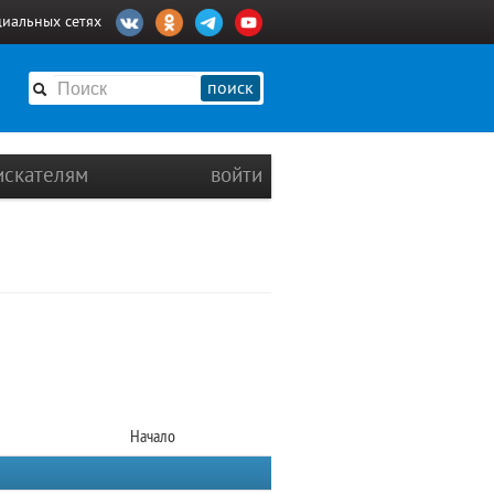
циальных сетях
поиск
искателям
войти
Начало