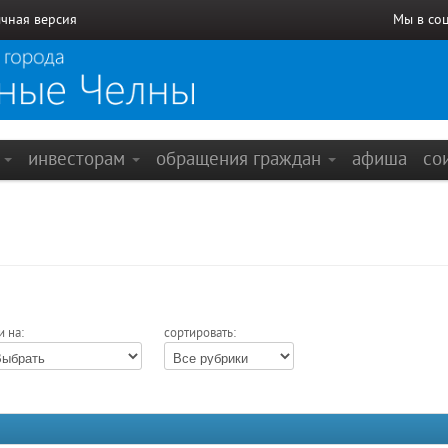
чная версия
Мы в со
е
инвесторам
обращения граждан
афиша
со
и на:
сортировать: