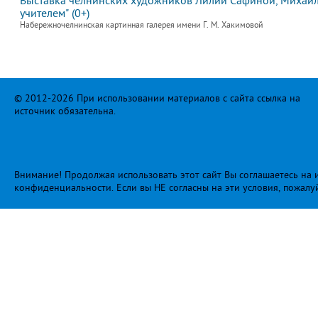
Выставка челнинских художников Лилии Сафиной, Михаила
учителем" (0+)
Набережночелнинская картинная галерея имени Г. М. Хакимовой
© 2012-2026 При использовании материалов с сайта ссылка на
источник обязательна.
Внимание! Продолжая использовать этот сайт Вы соглашаетесь на и
конфиденциальности
. Если вы НЕ согласны на эти условия, пожалу