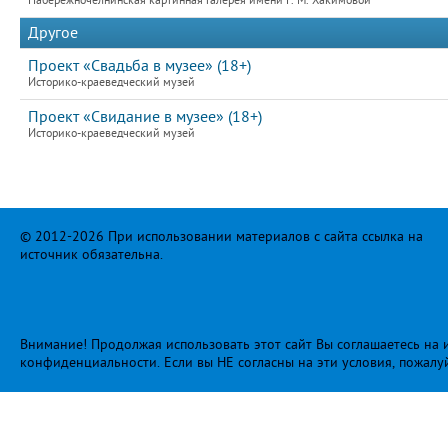
Набережночелнинская картинная галерея имени Г. М. Хакимовой
Другое
Проект «Свадьба в музее» (18+)
Историко-краеведческий музей
Проект «Свидание в музее» (18+)
Историко-краеведческий музей
© 2012-2026 При использовании материалов с сайта ссылка на
источник обязательна.
Внимание! Продолжая использовать этот сайт Вы соглашаетесь на и
конфиденциальности
. Если вы НЕ согласны на эти условия, пожалу