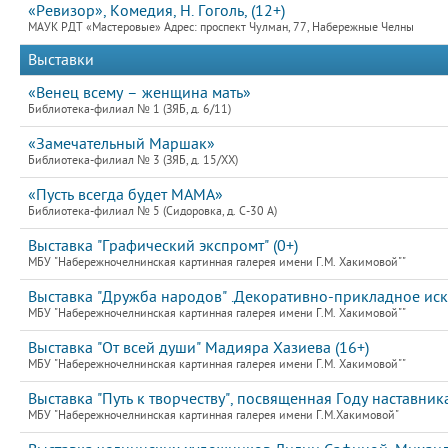
«Ревизор», Комедия, Н. Гоголь, (12+)
МАУК РДТ «Мастеровые» Адрес: проспект Чулман, 77, Набережные Челны
Выставки
«Венец всему – женщина мать»
Библиотека-филиал № 1 (ЗЯБ, д. 6/11)
«Замечательный Маршак»
Библиотека-филиал № 3 (ЗЯБ, д. 15/XX)
«Пусть всегда будет МАМА»
Библиотека-филиал № 5 (Сидоровка, д. С-30 А)
Выставка "Графический экспромт" (0+)
МБУ "Набережночелнинская картинная галерея имени Г.М. Хакимовой""
Выставка "Дружба народов" .Декоративно-прикладное искус
МБУ "Набережночелнинская картинная галерея имени Г.М. Хакимовой""
Выставка "От всей души" Мадияра Хазиева (16+)
МБУ "Набережночелнинская картинная галерея имени Г.М. Хакимовой""
Выставка "Путь к творчеству", посвященная Году наставник
МБУ "Набережночелнинская картинная галерея имени Г.М.Хакимовой"