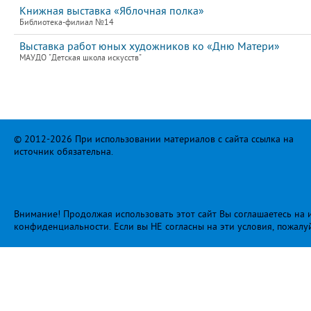
Книжная выставка «Яблочная полка»
Библиотека-филиал №14
Выставка работ юных художников ко «Дню Матери»
МАУДО "Детская школа искусств"
© 2012-2026 При использовании материалов с сайта ссылка на
источник обязательна.
Внимание! Продолжая использовать этот сайт Вы соглашаетесь на и
конфиденциальности
. Если вы НЕ согласны на эти условия, пожалу