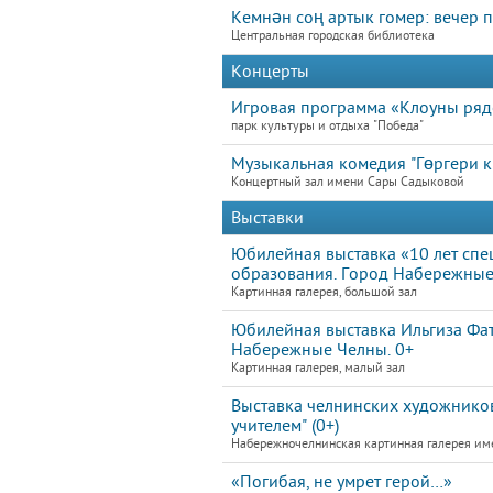
Кемнән соң артык гомер: вечер 
Центральная городская библиотека
Концерты
Игровая программа «Клоуны ря
парк культуры и отдыха "Победа"
Музыкальная комедия "Гөргери 
Концертный зал имени Сары Садыковой
Выставки
Юбилейная выставка «10 лет спе
образования. Город Набережные
Картинная галерея, большой зал
Юбилейная выставка Ильгиза Фат
Набережные Челны. 0+
Картинная галерея, малый зал
Выставка челнинских художников
учителем" (0+)
Набережночелнинская картинная галерея им
«Погибая, не умрет герой…»