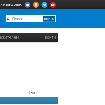
циальных сетях
поиск
искателям
войти
Начало