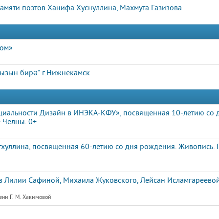
памяти поэтов Ханифа Хуснуллина, Махмута Газизова
дом»
кызын бирә" г.Нижнекамск
циальности Дизайн в ИНЭКА-КФУ», посвященная 10-летию со 
 Челны. 0+
хуллина, посвященная 60-летию со дня рождения. Живопись. 
 Лилии Сафиной, Михаила Жуковского, Лейсан Исламгареевой
ени Г. М. Хакимовой