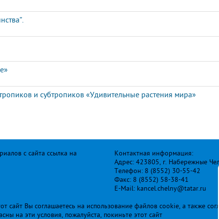
нства”.
»
ое»
 тропиков и субтропиков «Удивительные растения мира»
иалов с сайта ссылка на
Контактная информация:
Адрес: 423805, г. Набережные Че
Телефон: 8 (8552) 30-55-42
Факс: 8 (8552) 58-38-41
E-Mail: kancel.chelny@tatar.ru
т сайт Вы соглашаетесь на использование файлов cookie, а также сог
ласны на эти условия, пожалуйста, покиньте этот сайт