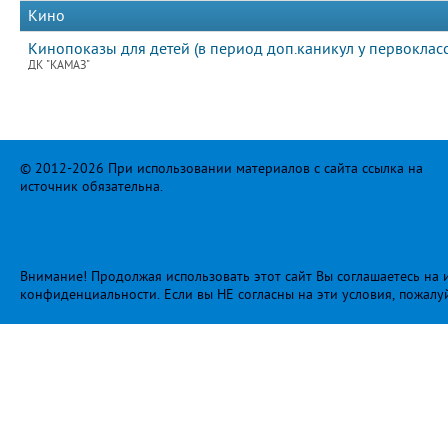
Кино
Кинопоказы для детей (в период доп.каникул у первоклас
ДК "КАМАЗ"
© 2012-2026 При использовании материалов с сайта ссылка на
источник обязательна.
Внимание! Продолжая использовать этот сайт Вы соглашаетесь на и
конфиденциальности
. Если вы НЕ согласны на эти условия, пожалу