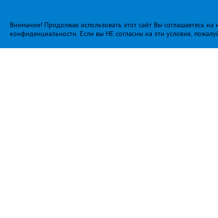
Внимание! Продолжая использовать этот сайт Вы соглашаетесь на и
конфиденциальности
. Если вы НЕ согласны на эти условия, пожалу