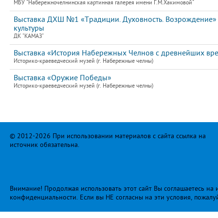
МБУ "Набережночелнинская картинная галерея имени Г.М.Хакимовой"
Выставка ДХШ №1 «Традиции. Духовность. Возрождение»
культуры
ДК "КАМАЗ"
Выставка «История Набережных Челнов с древнейших вр
Историко-краеведческий музей (г. Набережные челны)
Выставка «Оружие Победы»
Историко-краеведческий музей (г. Набережные челны)
© 2012-2026 При использовании материалов с сайта ссылка на
источник обязательна.
Внимание! Продолжая использовать этот сайт Вы соглашаетесь на и
конфиденциальности
. Если вы НЕ согласны на эти условия, пожалу