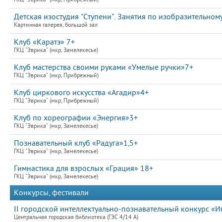
Детская изостудия "Ступени". Занятия по изобразительному
Картинная галерея, большой зал
Клуб «Каратэ» 7+
ГКЦ "Эврика" (мкр, Замелекесье)
Клуб мастерства своими руками «Умелые ручки»7+
ГКЦ "Эврика" (мкр, Прибрежный)
Клуб циркового искусства «Агадир»4+
ГКЦ "Эврика" (мкр, Прибрежный)
Клуб по хореографии «Энергия»3+
ГКЦ "Эврика" (мкр, Замелекесье)
Познавательный клуб «Радуга»1,5+
ГКЦ "Эврика" (мкр, Замелекесье)
Гимнастика для взрослых «Грация» 18+
ГКЦ "Эврика" (мкр, Замелекесье)
Конкурсы, фестивали
II городской интеллектуально-познавательный конкурс «И
Центральная городская библиотека (ГЭС 4/14 А)