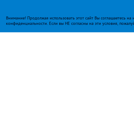
Внимание! Продолжая использовать этот сайт Вы соглашаетесь на и
конфиденциальности
. Если вы НЕ согласны на эти условия, пожалу