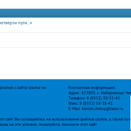
етверти пути...»
иалов с сайта ссылка на
Контактная информация:
Адрес: 423805, г. Набережные Че
Телефон: 8 (8552) 30-55-42
Факс: 8 (8552) 58-38-41
E-Mail: kancel.chelny@tatar.ru
т сайт Вы соглашаетесь на использование файлов cookie, а также сог
ласны на эти условия, пожалуйста, покиньте этот сайт