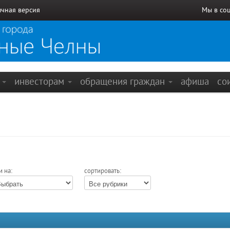
чная версия
Мы в со
е
инвесторам
обращения граждан
афиша
со
и на:
сортировать: