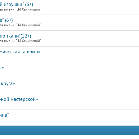
й игрушки" (6+)
ея имени Г.М.Хакимовой"
" (6+)
ея имени Г.М.Хакимовой"
по ткани"(12+)
ея имени Г.М.Хакимовой"
мическая тарелка»
а»
 круга»
рной мастерской»
ина"