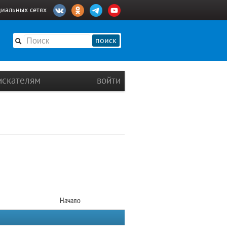
циальных сетях
поиск
искателям
войти
Начало