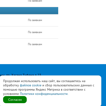
По заявкам
По заявкам
По заявкам
По заявкам
лны, пр. Хасана Туфана д.23
Продолжая использовать наш сайт, вы соглашаетесь на
обработку
файлов cookie
и сбор пользовательских данных с
помощью программы Яндекс Метрика в соответствии с
условиями
Политики конфиденциальности.
ласны с
политикой
Согласен