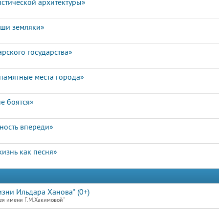
истической архитектуры»
аши земляки»
арского государства»
памятные места города»
е боятся»
чность впереди»
изнь как песня»
зни Ильдара Ханова" (0+)
ея имени Г.М.Хакимовой"