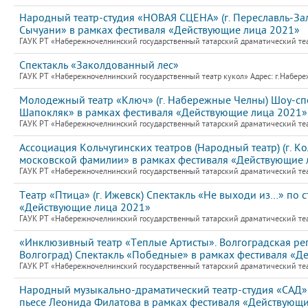
Народный театр-студия «НОВАЯ СЦЕНА» (г. Переславль-Зал
Сычуани» в рамках фестиваля «Действующие лица 2021»
ГАУК РТ «Набережночелнинский государственный татарский драматический теат
Спектакль «Заколдованный лес»
ГАУК РТ «Набережночелнинский государственный театр кукол» Адрес: г.Набер
Молодежный театр «Ключ» (г. Набережные Челны) Шоу-с
Шапокляк» в рамках фестиваля «Действующие лица 2021»
ГАУК РТ «Набережночелнинский государственный татарский драматический теат
Ассоциация Кольчугинских театров (Народный театр) (г. К
московской фамилии» в рамках фестиваля «Действующие 
ГАУК РТ «Набережночелнинский государственный татарский драматический теат
Театр «Птица» (г. Ижевск) Спектакль «Не выходи из…» по 
«Действующие лица 2021»
ГАУК РТ «Набережночелнинский государственный татарский драматический теат
«Инклюзивный театр «Теплые Артисты». Волгоградская рег
Волгоград) Спектакль «Победные» в рамках фестиваля «Д
ГАУК РТ «Набережночелнинский государственный татарский драматический теат
Народный музыкально-драматический театр-студия «САД» (
пьесе Леонида Филатова в рамках фестиваля «Действующ