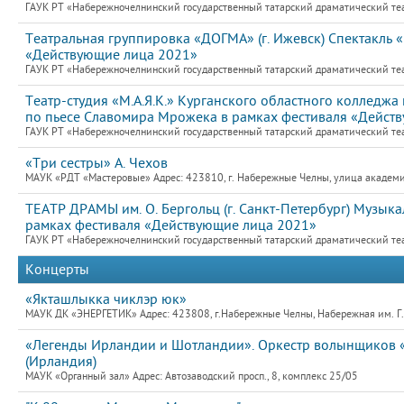
ГАУК РТ «Набережночелнинский государственный татарский драматический теат
Театральная группировка «ДОГМА» (г. Ижевск) Спектакль
«Действующие лица 2021»
ГАУК РТ «Набережночелнинский государственный татарский драматический теат
Театр-студия «М.А.Я.К.» Курганского областного колледжа 
по пьесе Славомира Мрожека в рамках фестиваля «Дейст
ГАУК РТ «Набережночелнинский государственный татарский драматический теат
«Три сестры» А. Чехов
МАУК «РДТ «Мастеровые» Адрес: 423810, г. Набережные Челны, улица академик
ТЕАТР ДРАМЫ им. О. Бергольц (г. Санкт-Петербург) Музык
рамках фестиваля «Действующие лица 2021»
ГАУК РТ «Набережночелнинский государственный татарский драматический теат
Концерты
«Якташлыкка чиклэр юк»
МАУК ДК «ЭНЕРГЕТИК» Адрес: 423808, г.Набережные Челны, Набережная им. Г.Т
«Легенды Ирландии и Шотландии». Оркестр волынщиков «C
(Ирландия)
МАУК «Органный зал» Адрес: Автозаводский просп., 8, комплекс 25/05