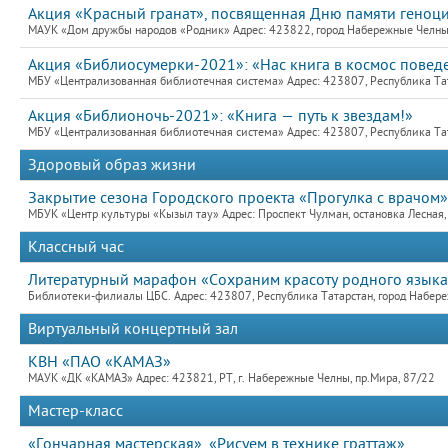
Акция «Красный гранат», посвященная Дню памяти геноци
МАУК «Дом дружбы народов «Родник» Адрес: 423822, город Набережные Челны,
Акция «Библиосумерки-2021»: «Нас книга в космос повед
МБУ «Централизованная библиотечная система» Адрес: 423807, Республика Та
Акция «Библионочь-2021»: «Книга — путь к звездам!»
МБУ «Централизованная библиотечная система» Адрес: 423807, Республика Та
Здоровый образ жизни
Закрытие сезона Городского проекта «Прогулка с врачом»
МБУК «Центр культуры «Кызыл тау» Адрес: Проспект Чулман, остановка Лесная
Классный час
Литературный марафон «Сохраним красоту родного языка 
Библиотеки-филиалы ЦБС. Адрес: 423807, Республика Татарстан, город Набер
Виртуальный концертный зал
КВН «ПАО «КАМАЗ»
МАУК «ДК «КАМАЗ» Адрес: 423821, РТ, г. Набережные Челны, пр.Мира, 87/22
Мастер-класс
«Гончарная мастерская», «Рисуем в технике граттаж»