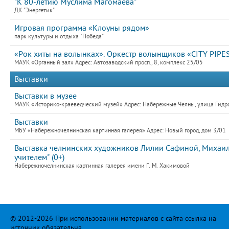
"К 80-летию Муслима Магомаева"
ДК "Энергетик"
Игровая программа «Клоуны рядом»
парк культуры и отдыха "Победа"
«Рок хиты на волынках». Оркестр волынщиков «CITY PIPES
МАУК «Органный зал» Адрес: Автозаводский просп., 8, комплекс 25/05
Выставки
Выставки в музее
МАУК «Историко-краеведческий музей» Адрес: Набережные Челны, улица Гидро
Выставки
МБУ «Набережночелнинская картинная галерея» Адрес: Новый город, дом 3/01
Выставка челнинских художников Лилии Сафиной, Михаила
учителем" (0+)
Набережночелнинская картинная галерея имени Г. М. Хакимовой
© 2012-2026 При использовании материалов с сайта ссылка на
источник обязательна.