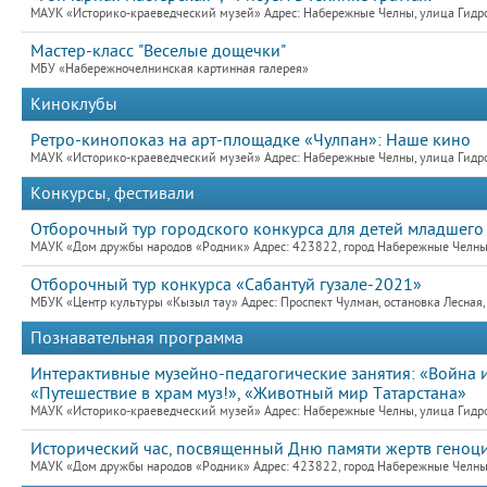
МАУК «Историко-краеведческий музей» Адрес: Набережные Челны, улица Гидро
Мастер-класс "Веселые дощечки"
МБУ «Набережночелнинская картинная галерея»
Киноклубы
Ретро-кинопоказ на арт-площадке «Чулпан»: Наше кино
МАУК «Историко-краеведческий музей» Адрес: Набережные Челны, улица Гидро
Конкурсы, фестивали
Отборочный тур городского конкурса для детей младшего
МАУК «Дом дружбы народов «Родник» Адрес: 423822, город Набережные Челны,
Отборочный тур конкурса «Сабантуй гузале-2021»
МБУК «Центр культуры «Кызыл тау» Адрес: Проспект Чулман, остановка Лесная
Познавательная программа
Интерактивные музейно-педагогические занятия: «Война 
«Путешествие в храм муз!», «Животный мир Татарстана»
МАУК «Историко-краеведческий музей» Адрес: Набережные Челны, улица Гидро
Исторический час, посвященный Дню памяти жертв геноц
МАУК «Дом дружбы народов «Родник» Адрес: 423822, город Набережные Челны,