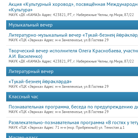
Акция «Культурный хоровод», посвящённая Международно
«Культура»
МАУК «ДК «КАМАЗ» Адрес: 423821, РТ, г. Набережные Челны, пр.Мира, 87/22
Музыкальный вечер
Литературно-музыкальный вечер «Тукай-безнең йөрәклә
МАУК «ГЦК «Эврика» Адрес: м-н Замелекесье, ул.В.Гостева 29
Творческий вечер исполнителя Олега Краснобаева, участни
А.И. Василенко)
МАУК «ДК «КАМАЗ» Адрес: 423821, РТ, г. Набережные Челны, пр.Мира, 87/22
Литературный вечер
«Тукай-безнең йөрәкләрдә»
МАУК «ГЦК «Эврика» Адрес: м-н Замелекесье, ул.В.Гостева 29
Классный час
Познавательная программа, беседа по предупреждению де
МАУК «ГЦК «Эврика» Адрес: м-н Замелекесье, ул.В.Гостева 29
Развлекательно-познавательная программа «В гостях у те
МАУК «ГЦК «Эврика» Адрес: 71 м-н (мкр. Прибрежный) ул. Тенистая д.1
Мастер-класс