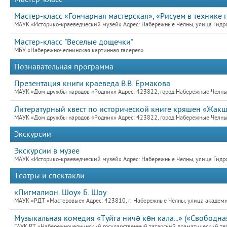
Мастер-класс «Гончарная мастерская», «Рисуем в технике г
МАУК «Историко-краеведческий музей» Адрес: Набережные Челны, улица Гидро
Мастер-класс "Веселые дощечки"
МБУ «Набережночелнинская картинная галерея»
Познавательная программа
Презентация книги краеведа В.В. Ермакова
МАУК «Дом дружбы народов «Родник» Адрес: 423822, город Набережные Челны,
Литературный квест по исторической книге кряшен «Жак
МАУК «Дом дружбы народов «Родник» Адрес: 423822, город Набережные Челны,
Экскурсии
Экскурсии в музее
МАУК «Историко-краеведческий музей» Адрес: Набережные Челны, улица Гидро
Театры и спектакли
«Пигмалион. Шоу» Б. Шоу
МАУК «РДТ «Мастеровые» Адрес: 423810, г. Набережные Челны, улица академик
Музыкальная комедия «Туйга ничә көн кала...» («Свободная
ГАУК РТ «Набережночелнинский государственный татарский драматический теат