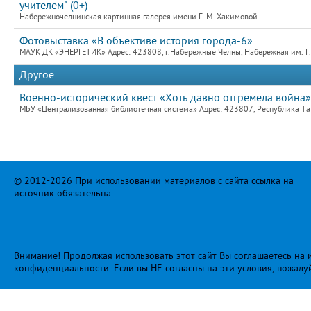
учителем" (0+)
Набережночелнинская картинная галерея имени Г. М. Хакимовой
Фотовыставка «В объективе история города-6»
МАУК ДК «ЭНЕРГЕТИК» Адрес: 423808, г.Набережные Челны, Набережная им. Г.Т
Другое
Военно-исторический квест «Хоть давно отгремела война»
МБУ «Централизованная библиотечная система» Адрес: 423807, Республика Та
© 2012-2026 При использовании материалов с сайта ссылка на
источник обязательна.
Внимание! Продолжая использовать этот сайт Вы соглашаетесь на и
конфиденциальности
. Если вы НЕ согласны на эти условия, пожалу