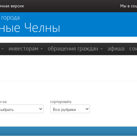
чная версия
Мы в со
е
инвесторам
обращения граждан
афиша
со
и на:
сортировать: