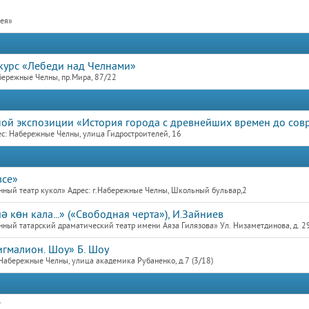
рея»
курс «Лебеди над Челнами»
бережные Челны, пр.Мира, 87/22
ной экспозиции «История города с древнейших времен до сов
с: Набережные Челны, улица Гидростроителей, 16
все»
ный театр кукол» Адрес: г.Набережные Челны, Школьный бульвар,2
 көн кала...» («Свободная черта»), И.Зайниев
ный татарский драматический театр имени Аяза Гилязова» Ул. Низаметдинова, д. 2
гмалион. Шоу» Б. Шоу
Набережные Челны, улица академика Рубаненко, д.7 (3/18)
"