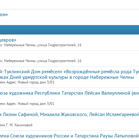
дом»
девров»
с: Набережные Челны, улица Гидростроителей, 16
с: Набережные Челны, улица Гидростроителей, 16
-Туклинский Дом ремёсел» «Возрождённые ремёсла рода Тук
мках Дней удмуртской культуры в городе Набережные Челны
я» Адрес: Новый город, дом 3/01
юза художника Республики Татарстан Лейсан Валиуллиной (живо
я» Адрес: Новый город, дом 3/01
 Лилии Сафиной, Михаила Жуковского, Лейсан Исламгареевой
ени Г. М. Хакимовой
члена Союза художников России и Татарстана Раузы Латыпово