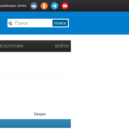
циальных сетях
поиск
искателям
войти
Начало