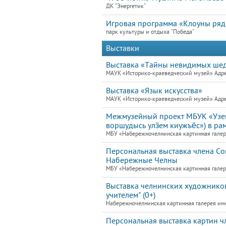
ДК "Энергетик"
Игровая программа «Клоуны ря
парк культуры и отдыха "Победа"
Выставки
Выставка «Тайны невидимых ше
МАУК «Историко-краеведческий музей» Адре
Выставка «Язык искусства»
МАУК «Историко-краеведческий музей» Адре
Межмузейный проект МБУК «Узей
воршудысь улӟем киужъёс») в ра
МБУ «Набережночелнинская картинная галере
Персональная выставка члена Со
Набережные Челны
МБУ «Набережночелнинская картинная галере
Выставка челнинских художников
учителем" (0+)
Набережночелнинская картинная галерея им
Персональная выставка картин 