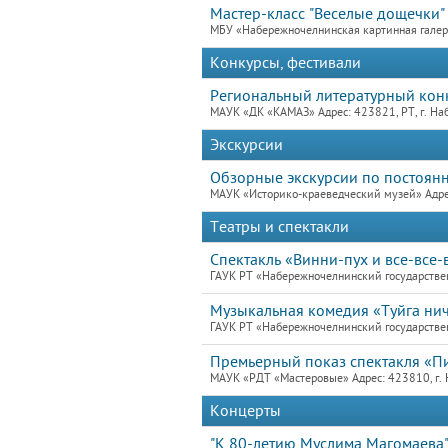
Мастер-класс "Веселые дощечки"
МБУ «Набережночелнинская картинная гале
Конкурсы, фестивали
Региональный литературный кон
МАУК «ДК «КАМАЗ» Адрес: 423821, РТ, г. На
Экскурсии
Обзорные экскурсии по постоян
МАУК «Историко-краеведческий музей» Адре
Театры и спектакли
Спектакль «Винни-пух и все-все-
ГАУК РТ «Набережночелнинский государствен
Музыкальная комедия «Туйга ничә
ГАУК РТ «Набережночелнинский государствен
Премьерный показ спектакля «Пи
МАУК «РДТ «Мастеровые» Адрес: 423810, г. 
Концерты
"К 80-летию Муслима Магомаева