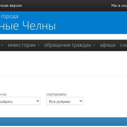
чная версия
Мы в со
е
инвесторам
обращения граждан
афиша
со
и на:
сортировать: