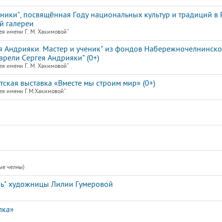
ники", посвящённая Году национальных культур и традиций в 
й галереи
я имени Г. М. Хакимовой"
я Андрияки. Мастер и ученик" из фондов Набережночелнинск
арели Сергея Андрияки" (0+)
я имени Г. М. Хакимовой"
кая выставка «Вместе мы строим мир» (0+)
ея имени Г.М.Хакимовой"
ые челны)
ль" художницы Лилии Гумеровой
лка»