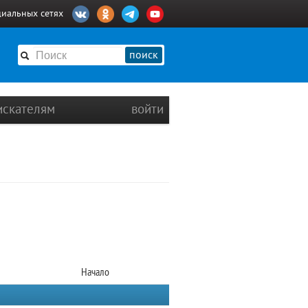
циальных сетях
поиск
искателям
войти
Начало