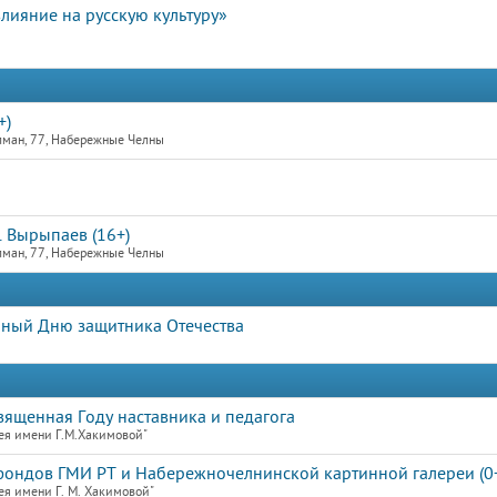
влияние на русскую культуру»
+)
лман, 77, Набережные Челны
 Вырыпаев (16+)
лман, 77, Набережные Челны
ный Дню защитника Отечества
священная Году наставника и педагога
ея имени Г.М.Хакимовой"
фондов ГМИ РТ и Набережночелнинской картинной галереи (0
я имени Г. М. Хакимовой"