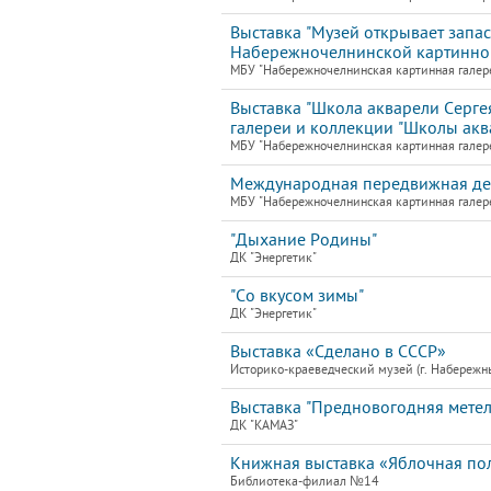
Выставка "Музей открывает запас
Набережночелнинской картинно
МБУ "Набережночелнинская картинная галере
Выставка "Школа акварели Серге
галереи и коллекции "Школы акв
МБУ "Набережночелнинская картинная галере
Международная передвижная детс
МБУ "Набережночелнинская картинная галер
"Дыхание Родины"
ДК "Энергетик"
"Со вкусом зимы"
ДК "Энергетик"
Выставка «Сделано в СССР»
Историко-краеведческий музей (г. Набережн
Выставка "Предновогодняя мете
ДК "КАМАЗ"
Книжная выставка «Яблочная по
Библиотека-филиал №14