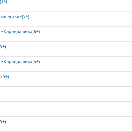
(3+)
ые нотки»(5+)
а «Карандашик»(6+)
5+)
а «Карандашик»(3+)
(55+)
5+)