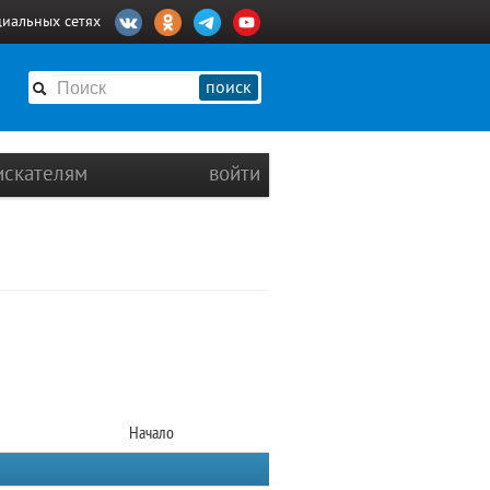
циальных сетях
поиск
искателям
войти
Начало