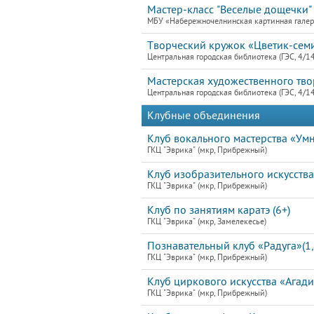
Мастер-класс "Веселые дощечки"
МБУ «Набережночелнинская картинная гале
Творческий кружок «Цветик-семиц
Центральная городская библиотека (ГЭС, 4/1
Мастерская художественного тво
Центральная городская библиотека (ГЭС, 4/1
Клубные объединения
Клуб вокального мастерства «Умн
ГКЦ "Эврика" (мкр, Прибрежный)
Клуб изобразительного искусства
ГКЦ "Эврика" (мкр, Прибрежный)
Клуб по занятиям каратэ (6+)
ГКЦ "Эврика" (мкр, Замелекесье)
Познавательный клуб «Радуга»(1,
ГКЦ "Эврика" (мкр, Прибрежный)
Клуб циркового искусства «Агади
ГКЦ "Эврика" (мкр, Прибрежный)