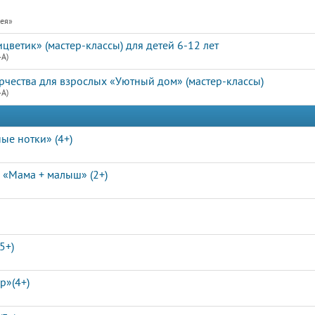
рея»
ветик» (мастер-классы) для детей 6-12 лет
4А)
рчества для взрослых «Уютный дом» (мастер-классы)
4А)
ые нотки» (4+)
 «Мама + малыш» (2+)
5+)
р»(4+)