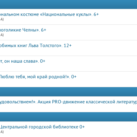
ональном костюме «Национальные куклы». 6+
4А)
ноголикие Челны». 6+
4А)
юбимых книг Льва Толстого». 12+
, он наша слава». 0+
Люблю тебя, мой край родной!». 0+
 удовольствием!». Акция PRO-движение классической литерату
Центральной городской библиотеке 0+
4А)