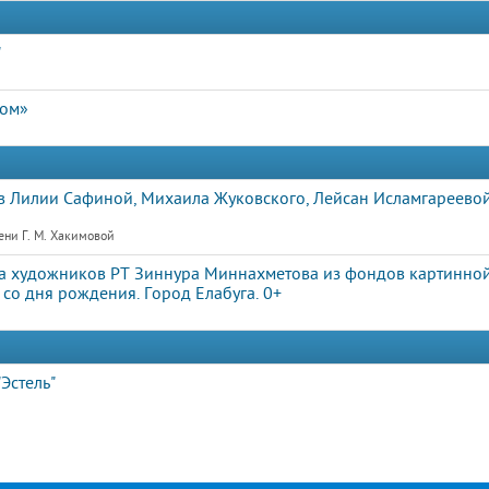
"
дом»
 Лилии Сафиной, Михаила Жуковского, Лейсан Исламгареевой
ени Г. М. Хакимовой
а художников РТ Зиннура Миннахметова из фондов картинной
со дня рождения. Город Елабуга. 0+
Эстель"