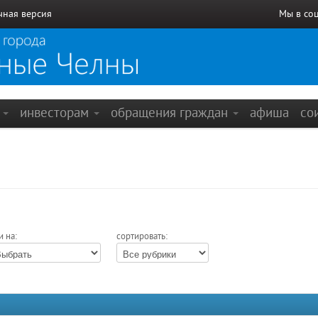
чная версия
Мы в со
е
инвесторам
обращения граждан
афиша
со
и на:
сортировать: