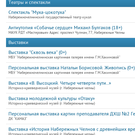
Театры и спектакли
Спектакль "Муха-цокотуха"
Набережночелнинский государственный театр кукол
Антиутопия «Собачье сердце» Михаил Булгаков (18+)
МАУК РДТ «Мастеровые» Адрес: проспект Чулман, 77, Набережные Челны
Выставки
Выставка "Сквозь века" (0+)
МБУ "Набережночелнинская картинная галерея имени Г.М.Хакимовой"
Персональная выставка Натальи Борисовой. Живопись (0+)
МБУ "Набережночелнинская картинная галерея имени Г.М.Хакимовой"
Выставка «В. Высоцкий. Четыре четверти пути...»
Историко-краеведческий музей (г. Набережные челны)
Выставка молодежной культуры «Отаку»
Историко-краеведческий музей (г. Набережные челны)
Персональная выставка картин преподавателя ДХШ №2 Ге
ДК "КАМАЗ"
Выставка «История Набережных Челнов с древнейших вр
Историко-краеведческий музей (г. Набережные челны)