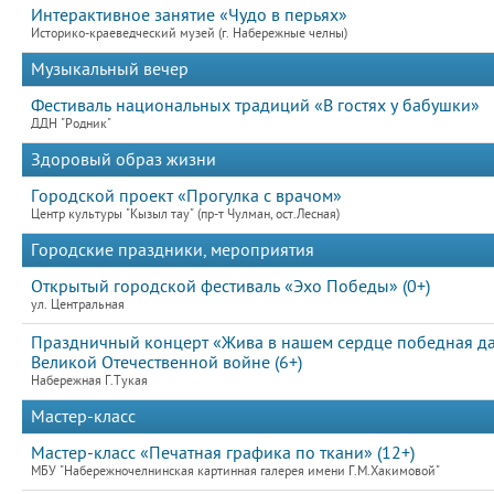
Интерактивное занятие «Чудо в перьях»
Историко-краеведческий музей (г. Набережные челны)
Музыкальный вечер
Фестиваль национальных традиций «В гостях у бабушки»
ДДН "Родник"
Здоровый образ жизни
Городской проект «Прогулка с врачом»
Центр культуры "Кызыл тау" (пр-т Чулман, ост.Лесная)
Городские праздники, мероприятия
Открытый городской фестиваль «Эхо Победы» (0+)
ул. Центральная
Праздничный концерт «Жива в нашем сердце победная д
Великой Отечественной войне (6+)
Набережная Г.Тукая
Мастер-класс
Мастер-класс «Печатная графика по ткани» (12+)
МБУ "Набережночелнинская картинная галерея имени Г.М.Хакимовой"