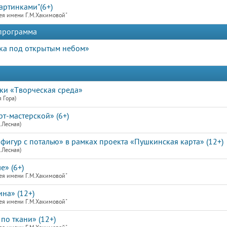
артинками"(6+)
ея имени Г.М.Хакимовой"
 программа
ека под открытым небом»
ки «Творческая среда»
 Гора)
рт-мастерской» (6+)
.Лесная)
фигур с поталью» в рамках проекта «Пушкинская карта» (12+)
.Лесная)
е» (6+)
ея имени Г.М.Хакимовой"
на» (12+)
ея имени Г.М.Хакимовой"
по ткани» (12+)