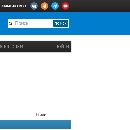
циальных сетях
поиск
искателям
войти
Начало