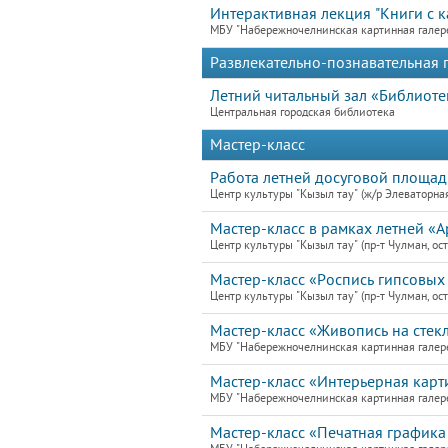
Интерактивная лекция "Книги с к
МБУ "Набережночелнинская картинная галер
Развлекательно-познавательная
Летний читальный зал «Библиот
Центральная городская библиотека
Мастер-класс
Работа летней досуговой площад
Центр культуры "Кызыл тау" (ж/р Элеваторная
Мастер-класс в рамках летней «А
Центр культуры "Кызыл тау" (пр-т Чулман, ост
Мастер-класс «Роспись гипсовых 
Центр культуры "Кызыл тау" (пр-т Чулман, ост
Мастер-класс «Живопись на стекл
МБУ "Набережночелнинская картинная галер
Мастер-класс «Интерьерная карти
МБУ "Набережночелнинская картинная галер
Мастер-класс «Печатная графика 