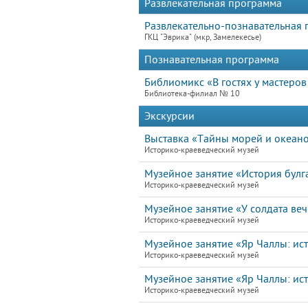
Развлекательная программа
Развлекательно-познавательная 
ГКЦ "Эврика" (мкр, Замелекесье)
Познавательная программа
Библиомикс «В гостях у мастеро
Библиотека-филиал № 10
Экскурсии
Выставка «Тайны морей и океан
Историко-краеведческий музей
Музейное занятие «История булга
Историко-краеведческий музей
Музейное занятие «У солдата ве
Историко-краеведческий музей
Музейное занятие «Яр Чаллы: ист
Историко-краеведческий музей
Музейное занятие «Яр Чаллы: ист
Историко-краеведческий музей