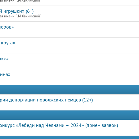
ея имени Г.М.Хакимовой"
й игрушки» (6+)
ея имени Г.М.Хакимовой"
перов»
 круга»
ике»
лина»
рии депортации поволжских немцев (12+)
нкурс «Лебеди над Челнами – 2024» (прием заявок)