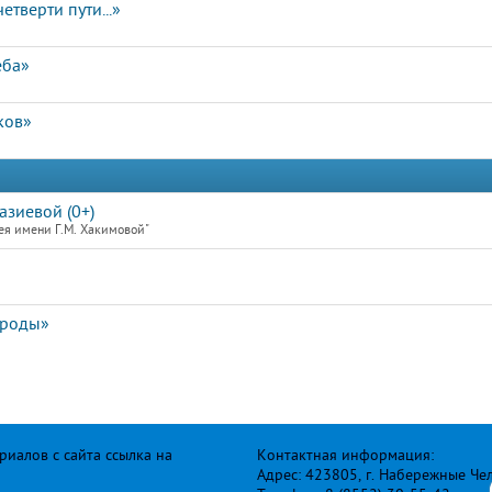
етверти пути...»
еба»
ков»
зиевой (0+)
ея имени Г.М. Хакимовой"
ироды»
иалов с сайта ссылка на
Контактная информация:
Адрес: 423805, г. Набережные Че