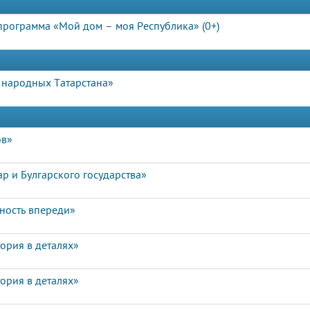
программа «Мой дом – моя Республика» (0+)
в народных Татарстана»
ов»
р и Булгарского государства»
чность впереди»
ория в деталях»
ория в деталях»