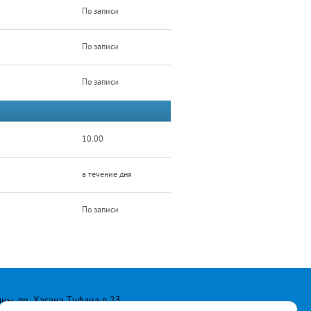
По записи
По записи
По записи
10.00
в течение дня
По записи
лны, пр. Хасана Туфана д.23