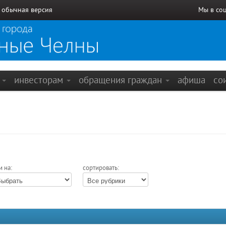
/
обычная версия
Мы в со
е
инвесторам
обращения граждан
афиша
со
и на:
сортировать: