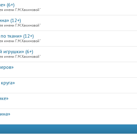
е» (6+)
ея имени Г.М.Хакимовой"
на» (12+)
ея имени Г.М.Хакимовой"
по ткани» (12+)
ея имени Г.М.Хакимовой"
й игрушки» (6+)
ея имени Г.М.Хакимовой"
перов»
 круга»
ике»
лина»