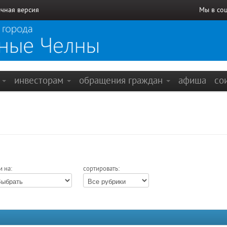
чная версия
Мы в со
е
инвесторам
обращения граждан
афиша
со
и на:
сортировать: