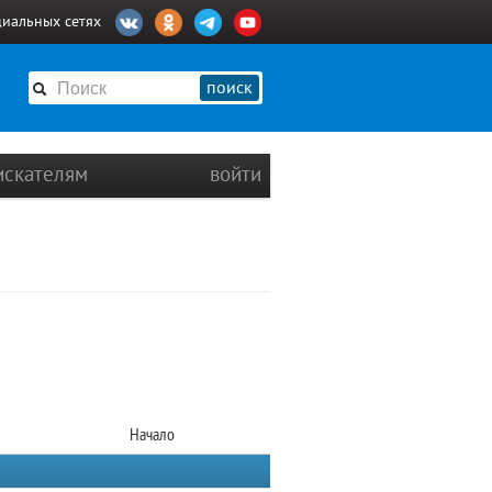
циальных сетях
поиск
искателям
войти
Начало