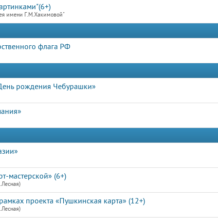
артинками"(6+)
ея имени Г.М.Хакимовой"
рственного флага РФ
«День рождения Чебурашки»
мания»
азии»
рт-мастерской» (6+)
.Лесная)
рамках проекта «Пушкинская карта» (12+)
.Лесная)