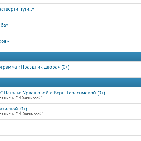
етверти пути...»
еба»
ков»
ограмма «Праздник двора» (0+)
х" Натальи Уркашовой и Веры Герасимовой (0+)
ея имени Г.М.Хакимовой"
зиевой (0+)
ея имени Г.М. Хакимовой"