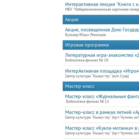
Интерактивная лекция "Книги с к
МБУ "Набережночелнинская картинная галер
Акция
Акция, посвященная Дню Госуда
Бульвар Юных Ленинцев
Игровая программа
Литературная игра-знакомство 
Библиотека-филиал № 10
ИнтерАктивная площадка «Игро
Центр культуры "Кызыл тау" (ж/м Суар)
Мастер-класс
Мастер-класс «Журнальные фант
Библиотека-филиал № 11
Мастер-класс в рамках летней «А
Центр культуры "Кызыл тау" (пр-т Чулман, ост
Мастер-класс «Кукла-мотанка» в 
Центр культуры "Кызыл тау" (пр-т Чулман, ост