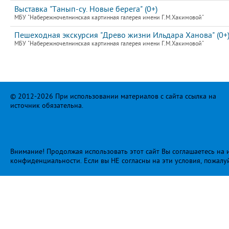
Выставка "Танып-су. Новые берега" (0+)
МБУ "Набережночелнинская картинная галерея имени Г.М.Хакимовой"
Пешеходная экскурсия "Древо жизни Ильдара Ханова" (0+
МБУ "Набережночелнинская картинная галерея имени Г.М.Хакимовой"
© 2012-2026 При использовании материалов с сайта ссылка на
источник обязательна.
Внимание! Продолжая использовать этот сайт Вы соглашаетесь на и
конфиденциальности
. Если вы НЕ согласны на эти условия, пожалу