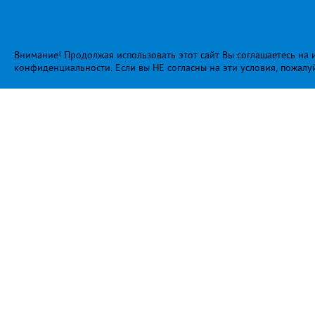
Внимание! Продолжая использовать этот сайт Вы соглашаетесь на и
конфиденциальности
. Если вы НЕ согласны на эти условия, пожалу