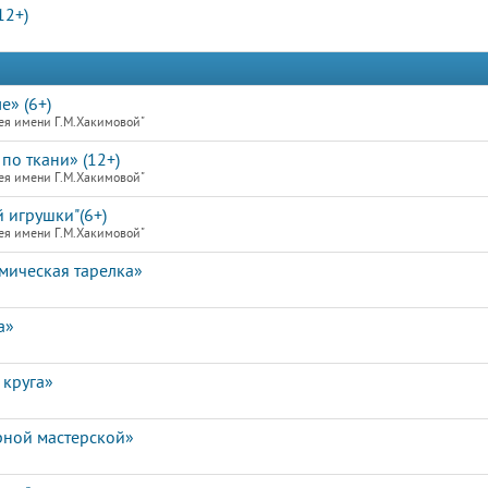
12+)
е» (6+)
ея имени Г.М.Хакимовой"
по ткани» (12+)
ея имени Г.М.Хакимовой"
 игрушки"(6+)
ея имени Г.М.Хакимовой"
мическая тарелка»
а»
 круга»
рной мастерской»