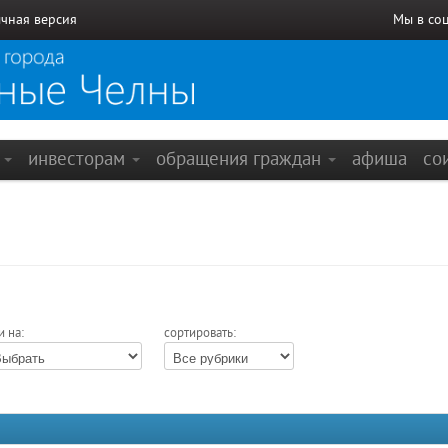
чная версия
Мы в со
е
инвесторам
обращения граждан
афиша
со
и на:
сортировать: