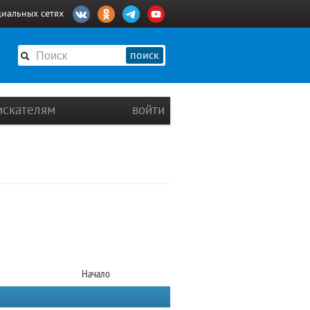
циальных сетях
поиск
искателям
войти
Начало