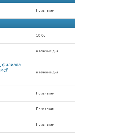
По заявкам
10:00
в течение дня
, филиала
емей
в течение дня
По заявкам
По заявкам
По заявкам