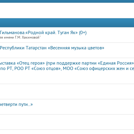
ильманова.«Родной край. Туган Як» (0+)
ея имени Г.М. Хакимовой"
Республики Татарстан «Весенняя музыка цветов»
ставка «Отец героя» (при поддержке партии «Единая Россия»
 по РТ, РОО РТ «Союз отцов», МОО «Союз офицерских жен и с
етверти пути...»