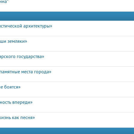
ина"
истической архитектуры»
аши земляки»
арского государства»
памятные места города»
е боятся»
чность впереди»
изнь как песня»