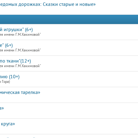
ведомых дорожках: Сказки старые и новые»
й игрушки" (6+)
ея имени Г.М.Хакимовой"
" (6+)
ея имени Г.М.Хакимовой"
по ткани"(12+)
ея имени Г.М.Хакимовой"
лию (10+)
 Гора)
мическая тарелка»
а»
 круга»