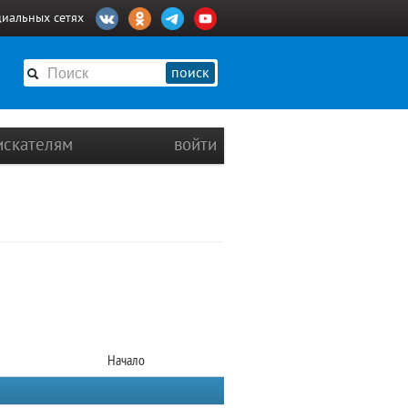
циальных сетях
поиск
искателям
войти
Начало