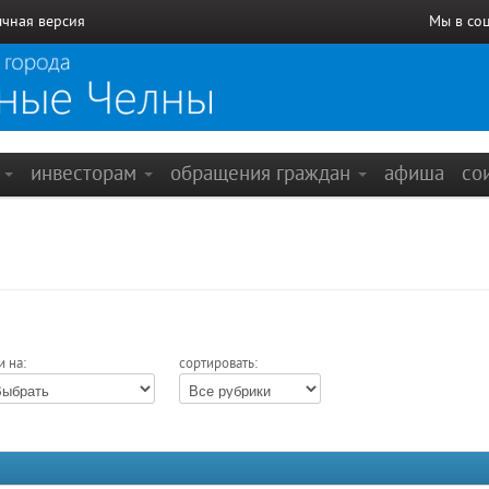
чная версия
Мы в со
е
инвесторам
обращения граждан
афиша
со
и на:
сортировать: