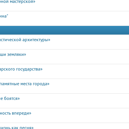
рной мастерской»
ина"
истической архитектуры»
аши земляки»
арского государства»
памятные места города»
е боятся»
чность впереди»
изнь как песня»