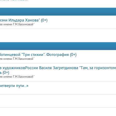
зни Ильдара Ханова" (0+)
ея имени Г.М.Хакимовой"
отинцевой "Три стихии". Фотография (0+)
ея имени Г.М.Хакимовой"
 художниковРоссии Василя Загретдинова "Там, за горизонтом"
 (0+)
ея имени Г.М.Хакимовой"
етверти пути...»