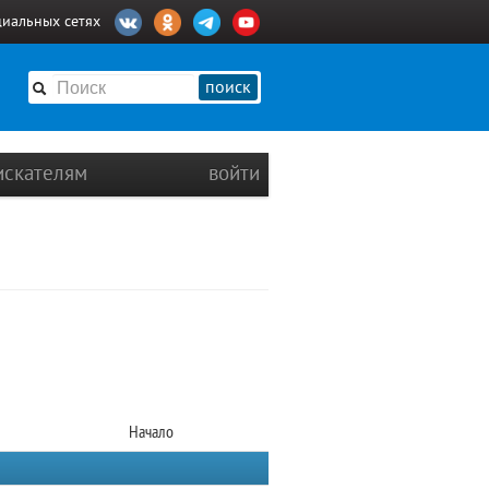
циальных сетях
поиск
искателям
войти
Начало