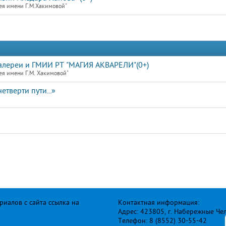
ея имени Г.М.Хакимовой"
галереи и ГМИИ РТ "МАГИЯ АКВАРЕЛИ"(0+)
ея имени Г.М. Хакимовой"
етверти пути...»
иалов с сайта ссылка на
Контактная информация:
Адрес: 423805, г. Набережные Че
Телефон: 8 (8552) 30-55-42