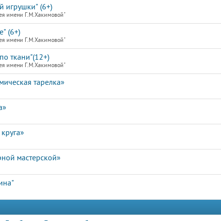
й игрушки" (6+)
ея имени Г.М.Хакимовой"
" (6+)
ея имени Г.М.Хакимовой"
по ткани"(12+)
ея имени Г.М.Хакимовой"
мическая тарелка»
а»
 круга»
рной мастерской»
ина"