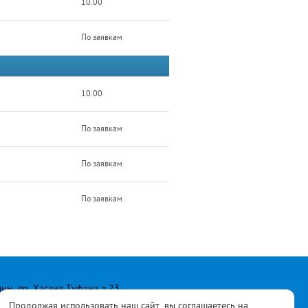
10.00
По заявкам
10.00
По заявкам
По заявкам
По заявкам
лны, пр. Хасана Туфана д.23
Продолжая использовать наш сайт, вы соглашаетесь на