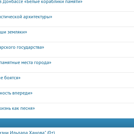
в Донбассе «Белые кораблики памяти»
истической архитектуры»
аши земляки»
арского государства»
памятные места города»
е боятся»
чность впереди»
изнь как песня»
зни Ильдара Ханова" (0+)