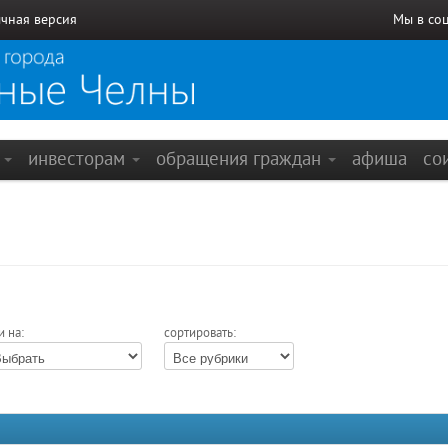
чная версия
Мы в со
е
инвесторам
обращения граждан
афиша
со
и на:
сортировать: