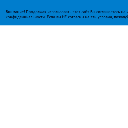
Внимание! Продолжая использовать этот сайт Вы соглашаетесь на и
конфиденциальности
. Если вы НЕ согласны на эти условия, пожалу