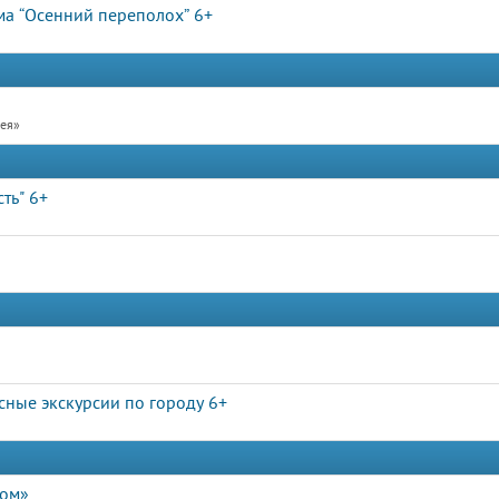
ма “Осенний переполох” 6+
рея»
ть" 6+
сные экскурсии по городу 6+
дом»