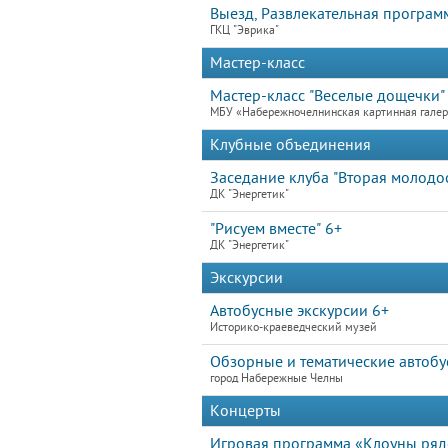
Выезд, Развлекательная програм
ГКЦ "Эврика"
Мастер-класс
Мастер-класс "Веселые дощечки"
МБУ «Набережночелнинская картинная гале
Клубные объединения
Заседание клуба "Вторая молодос
ДК "Энергетик"
"Рисуем вместе" 6+
ДК "Энергетик"
Экскурсии
Автобусные экскурсии 6+
Историко-краеведческий музей
Обзорные и тематические автобу
город Набережные Челны
Концерты
Игровая программа «Клоуны ря