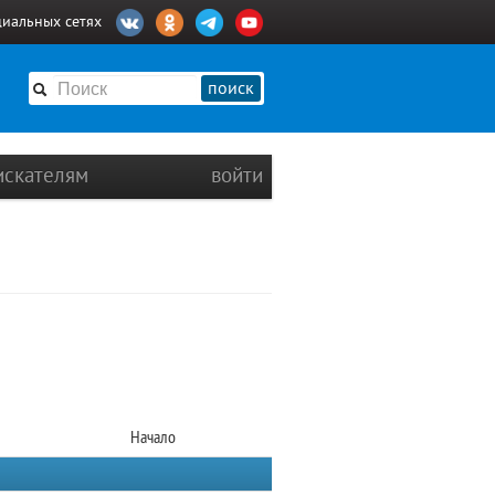
циальных сетях
поиск
искателям
войти
Начало