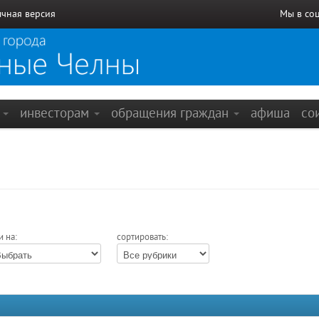
чная версия
Мы в со
е
инвесторам
обращения граждан
афиша
со
и на:
сортировать: