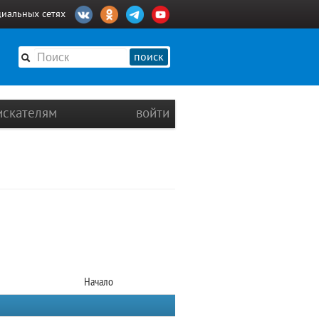
циальных сетях
поиск
искателям
войти
Начало