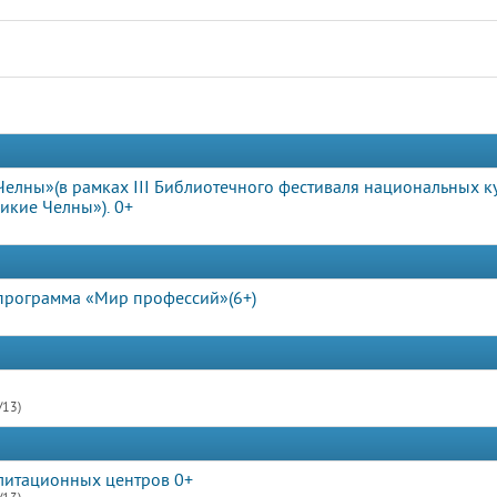
елны»(в рамках III Библиотечного фестиваля национальных ку
икие Челны»). 0+
 программа «Мир профессий»(6+)
/13)
литационных центров 0+