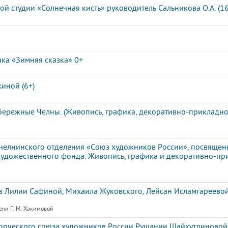
й студии «Солнечная кисть» руководитель Сальникова О.А. (16
нка «Зимняя сказка» 0+
иной (6+)
ережные Челны. (Живопись, графика, декоративно-прикладное
елнинского отделения «Союз художников России», посвящен
художественного фонда. Живопись, графика и декоративно-пр
 Лилии Сафиной, Михаила Жуковского, Лейсан Исламгареевой
ени Г. М. Хакимовой
ворческого союза художников России Рушании Шайхутдиновой