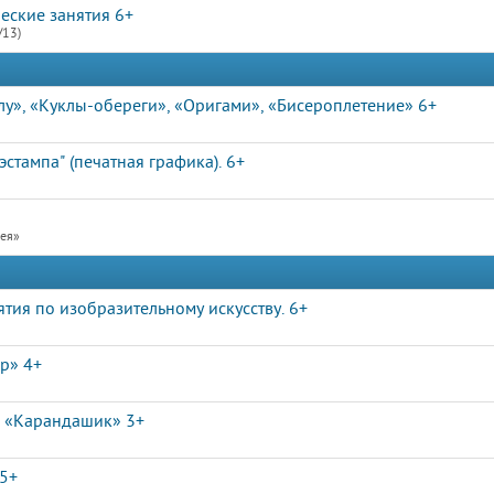
еские занятия 6+
/13)
лу», «Куклы-обереги», «Оригами», «Бисероплетение» 6+
стампа" (печатная графика). 6+
рея»
ятия по изобразительному искусству. 6+
р» 4+
а «Карандашик» 3+
,5+