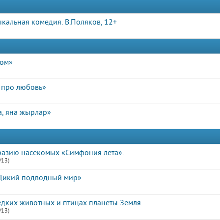
зыкальная комедия. В.Поляков, 12+
дом»
 про любовь»
а, яна жырлар»
разию насекомых «Симфония лета».
/13)
Дикий подводный мир»
едких животных и птицах планеты Земля.
/13)