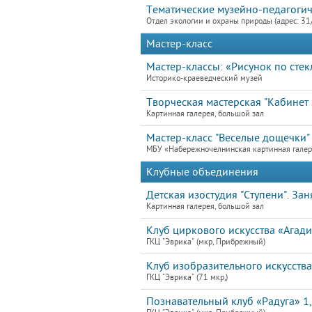
Тематические музейно-педагогич
Отдел экологии и охраны природы (адрес: 31
Мастер-класс
Мастер-классы: «Рисунок по стек
Историко-краеведческий музей
Творческая мастерская "Кабинет э
Картинная галерея, большой зал
Мастер-класс "Веселые дощечки"
МБУ «Набережночелнинская картинная гале
Клубные объединения
Детская изостудия "Ступени". Зан
Картинная галерея, большой зал
Клуб циркового искусства «Агади
ГКЦ "Эврика" (мкр, Прибрежный)
Клуб изобразительного искусств
ГКЦ "Эврика" (71 мкр,)
Познавательный клуб «Радуга» 1