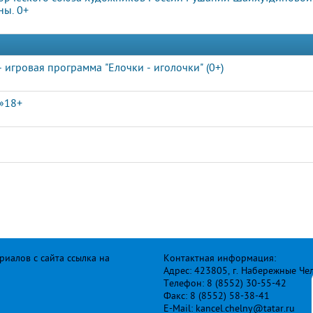
ны. 0+
- игровая программа "Елочки - иголочки" (0+)
а»18+
иалов с сайта ссылка на
Контактная информация:
Адрес: 423805, г. Набережные Че
Телефон: 8 (8552) 30-55-42
Факс: 8 (8552) 58-38-41
E-Mail: kancel.chelny@tatar.ru