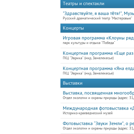
Театры и спектакли
"Здравствуйте, я ваша тётя!", Му
Русский драматический театр "Мастеровые"
Концерты
Игровая программа «Клоуны ря
парк культуры и отдыха "Победа"
Концертная программа «Еще раз
ГКЦ "Эврика" (мкр, Замелекесье)
Концертная программа «Яна елд
ГКЦ "Эврика" (мкр, Замелекесье)
Выставки
Выставка, посвященная многооб
Отдел экологии и охраны природы (адрес: 31
Международная фотовыставка «
Историко-краеведческий музей
Фотовыставка “Звуки Земли”, о р
Отдел экологии и охраны природы (адрес: 31