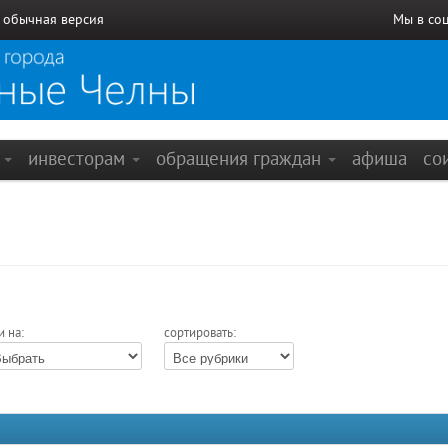
/
обычная версия
Мы в со
е
инвесторам
обращения граждан
афиша
со
и на:
сортировать: