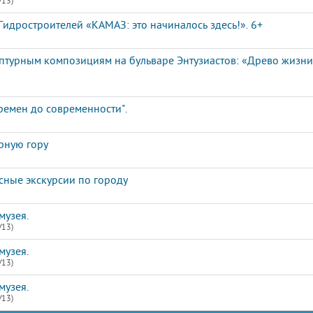
/13)
идростроителей «КАМАЗ: это начиналось здесь!». 6+
ьптурным композициям на бульваре Энтузиастов: «Древо жизн
ремен до современности".
рную гору
сные экскурсии по городу
музея.
/13)
музея.
/13)
музея.
/13)