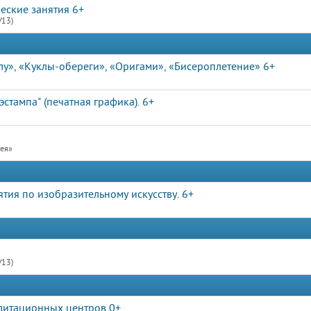
еские занятия 6+
/13)
лу», «Куклы-обереги», «Оригами», «Бисероплетение» 6+
стампа" (печатная графика). 6+
рея»
ятия по изобразительному искусству. 6+
/13)
литационных центров 0+