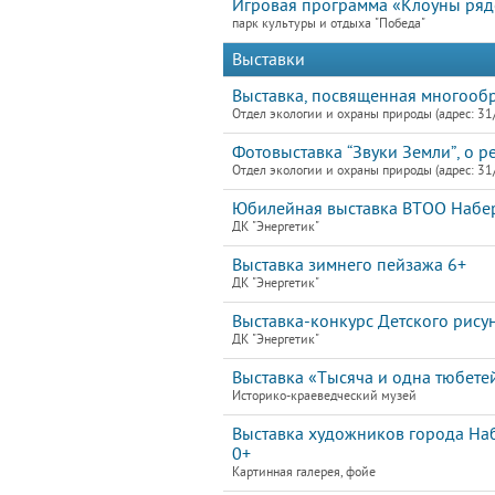
Игровая программа «Клоуны ря
парк культуры и отдыха "Победа"
Выставки
Выставка, посвященная многооб
Отдел экологии и охраны природы (адрес: 31
Фотовыставка “Звуки Земли”, о р
Отдел экологии и охраны природы (адрес: 31
Юбилейная выставка ВТОО Набе
ДК "Энергетик"
Выставка зимнего пейзажа 6+
ДК "Энергетик"
Выставка-конкурс Детского рису
ДК "Энергетик"
Выставка «Тысяча и одна тюбете
Историко-краеведческий музей
Выставка художников города Наб
0+
Картинная галерея, фойе