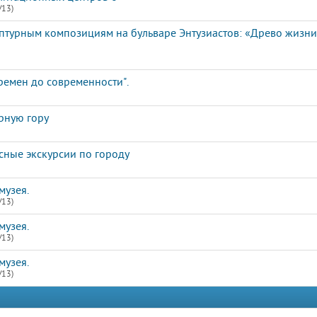
/13)
ьптурным композициям на бульваре Энтузиастов: «Древо жизн
ремен до современности".
рную гору
сные экскурсии по городу
музея.
/13)
музея.
/13)
музея.
/13)