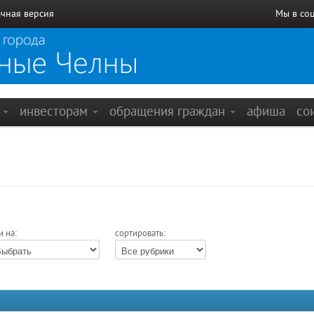
чная версия
Мы в со
е
инвесторам
обращения граждан
афиша
со
и на:
сортировать: