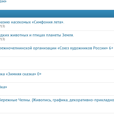
дом»
разию насекомых «Симфония лета».
/13)
едких животных и птицах планеты Земля.
/13)
режночелнинской организации «Союз художников России» 6+
нка «Зимняя сказка» 0+
йка»
ережные Челны. (Живопись, графика, декоративно-прикладное