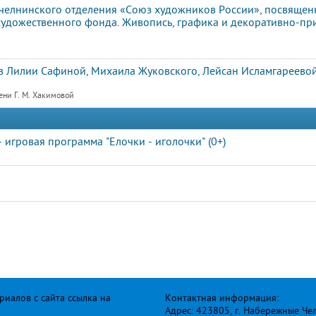
елнинского отделения «Союз художников России», посвящен
художественного фонда. Живопись, графика и декоративно-пр
 Лилии Сафиной, Михаила Жуковского, Лейсан Исламгареевой
ени Г. М. Хакимовой
- игровая программа "Елочки - иголочки" (0+)
иалов с сайта ссылка на
Контактная информация:
Адрес: 423805, г. Набережные Че