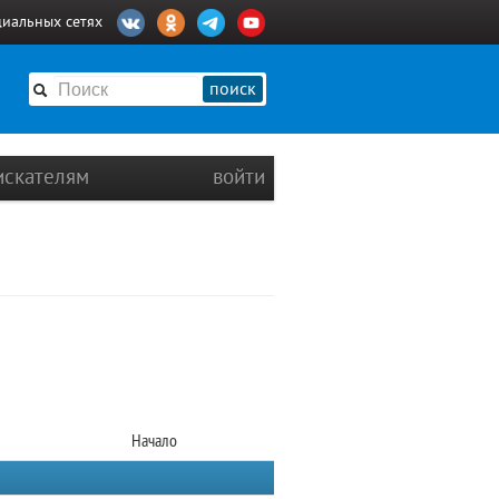
циальных сетях
поиск
искателям
войти
Начало