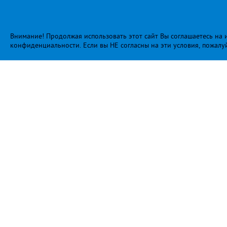
Внимание! Продолжая использовать этот сайт Вы соглашаетесь на и
конфиденциальности
. Если вы НЕ согласны на эти условия, пожалу