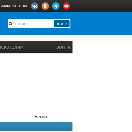
циальных сетях
поиск
искателям
войти
Начало