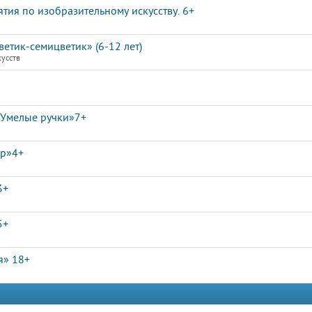
ятия по изобразительному искусству. 6+
етик-семицветик» (6-12 лет)
кусств
«Умелые ручки»7+
ир»4+
3+
5+
я» 18+