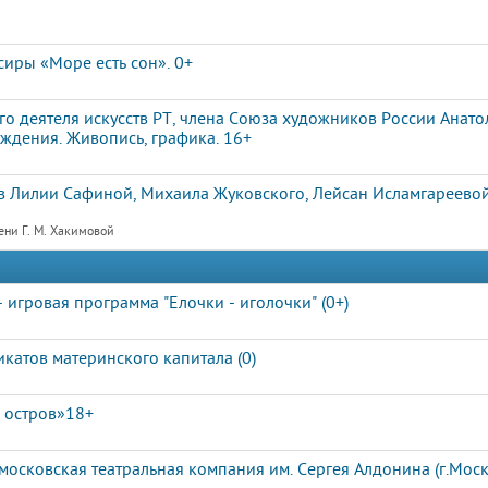
иры «Море есть сон». 0+
о деятеля искусств РТ, члена Союза художников России Анат
ждения. Живопись, графика. 16+
 Лилии Сафиной, Михаила Жуковского, Лейсан Исламгареевой
ени Г. М. Хакимовой
- игровая программа "Елочки - иголочки" (0+)
катов материнского капитала (0)
 остров»18+
московская театральная компания им. Сергея Алдонина (г.Москв