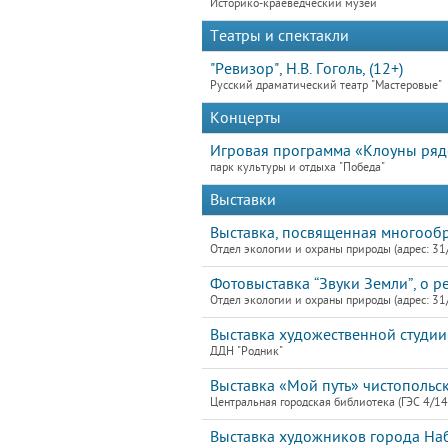
Историко-краеведческий музей
Театры и спектакли
"Ревизор", Н.В. Гоголь, (12+)
Русский драматический театр "Мастеровые"
Концерты
Игровая программа «Клоуны ря
парк культуры и отдыха "Победа"
Выставки
Выставка, посвященная многооб
Отдел экологии и охраны природы (адрес: 31
Фотовыставка “Звуки Земли”, о р
Отдел экологии и охраны природы (адрес: 31
Выставка художественной студии 
ДДН "Родник"
Выставка «Мой путь» чистополь
Центральная городская библиотека (ГЭС 4/14
Выставка художников города Наб