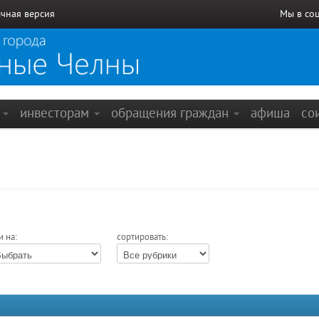
чная версия
Мы в со
е
инвесторам
обращения граждан
афиша
со
и на:
сортировать: