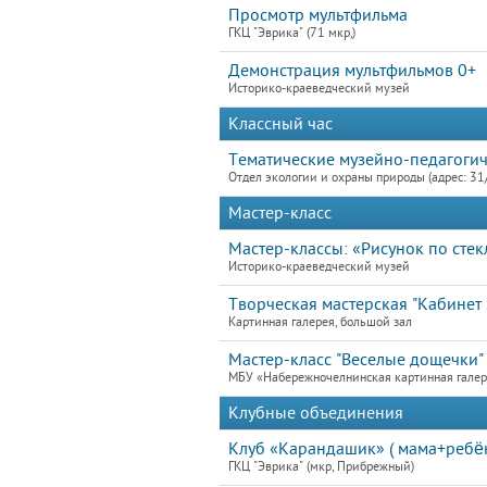
Просмотр мультфильма
ГКЦ "Эврика" (71 мкр,)
Демонстрация мультфильмов 0+
Историко-краеведческий музей
Классный час
Тематические музейно-педагогич
Отдел экологии и охраны природы (адрес: 31
Мастер-класс
Мастер-классы: «Рисунок по стек
Историко-краеведческий музей
Творческая мастерская "Кабинет э
Картинная галерея, большой зал
Мастер-класс "Веселые дощечки"
МБУ «Набережночелнинская картинная гале
Клубные объединения
Клуб «Карандашик» ( мама+ребё
ГКЦ "Эврика" (мкр, Прибрежный)