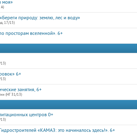
и моя»
 А)
«Береги природу: землю, лес и воду»
д, 17/15)
по просторам вселенной». 6+
/13)
ровок» 6+
/13)
ческие занятия, 6+
ии (НГ 31/13)
литационных центров 0+
/13)
идростроителей «КАМАЗ: это начиналось здесь!». 6+