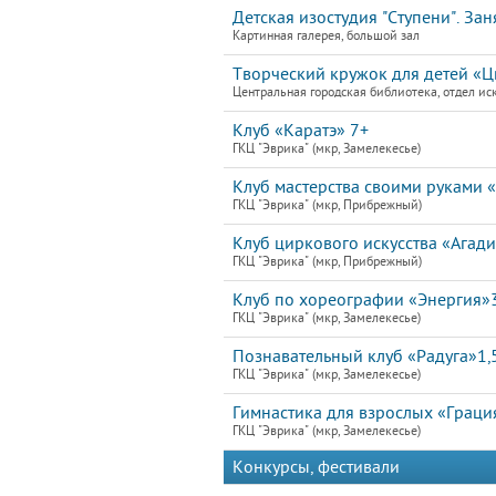
Детская изостудия "Ступени". Зан
Картинная галерея, большой зал
Творческий кружок для детей «Цв
Центральная городская библиотека, отдел ис
Клуб «Каратэ» 7+
ГКЦ "Эврика" (мкр, Замелекесье)
Клуб мастерства своими руками 
ГКЦ "Эврика" (мкр, Прибрежный)
Клуб циркового искусства «Агад
ГКЦ "Эврика" (мкр, Прибрежный)
Клуб по хореографии «Энергия»
ГКЦ "Эврика" (мкр, Замелекесье)
Познавательный клуб «Радуга»1,
ГКЦ "Эврика" (мкр, Замелекесье)
Гимнастика для взрослых «Граци
ГКЦ "Эврика" (мкр, Замелекесье)
Конкурсы, фестивали