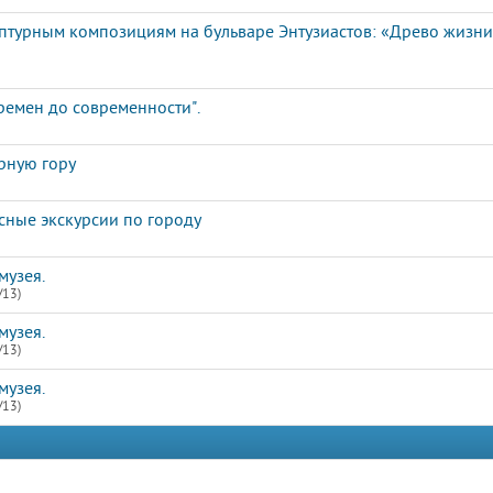
ьптурным композициям на бульваре Энтузиастов: «Древо жизн
ремен до современности".
рную гору
сные экскурсии по городу
музея.
/13)
музея.
/13)
музея.
/13)