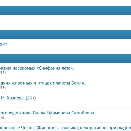
дом»
разию насекомых «Симфония лета».
/13)
едких животных и птицах планеты Земля.
/13)
М. Хазиева. (16+)
ского художника Павла Ефимовича Самойлова
 А)
ережные Челны. (Живопись, графика, декоративно-прикладное