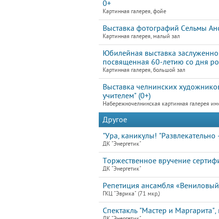
0+
Картинная галерея, фойе
Выставка фотографий Сельмы Анс
Картинная галерея, малый зал
Юбилейная выставка заслуженног
посвященная 60-летию со дня ро
Картинная галерея, большой зал
Выставка челнинских художников
учителем" (0+)
Набережночелнинская картинная галерея им
Другое
"Ура, каникулы! "Развлекательно 
ДК "Энергетик"
Торжественное вручение сертифи
ДК "Энергетик"
Репетиция ансамбля «Вениловый
ГКЦ "Эврика" (71 мкр,)
Спектакль "Мастер и Маргарита", 
ДК "Энергетик"