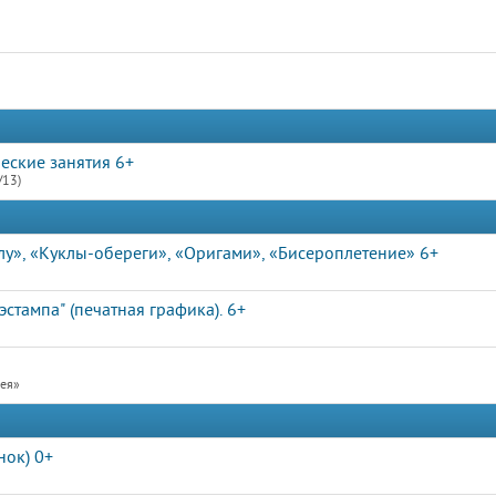
еские занятия 6+
/13)
лу», «Куклы-обереги», «Оригами», «Бисероплетение» 6+
стампа" (печатная графика). 6+
рея»
нок) 0+