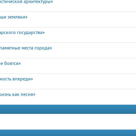
истической архитектуры»
аши земляки»
арского государства»
памятные места города»
е боятся»
чность впереди»
изнь как песня»