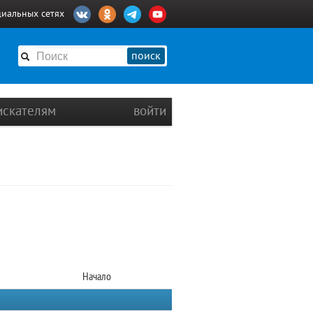
циальных сетях
поиск
искателям
войти
Начало