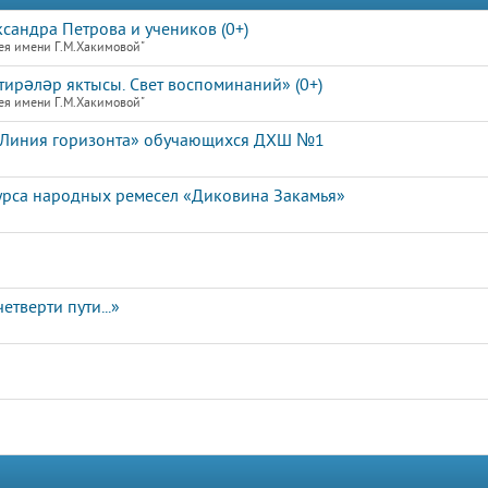
ксандра Петрова и учеников (0+)
ея имени Г.М.Хакимовой"
тирәләр яктысы. Свет воспоминаний» (0+)
ея имени Г.М.Хакимовой"
 «Линия горизонта» обучающихся ДХШ №1
урса народных ремесел «Диковина Закамья»
етверти пути...»