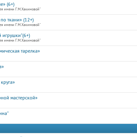
е» (6+)
ея имени Г.М.Хакимовой"
по ткани» (12+)
ея имени Г.М.Хакимовой"
 игрушки"(6+)
ея имени Г.М.Хакимовой"
мическая тарелка»
а»
 круга»
рной мастерской»
ина"