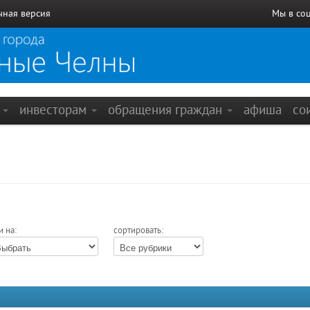
чная версия
Мы в со
е
инвесторам
обращения граждан
афиша
со
и на:
сортировать: