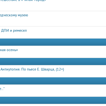
едческому музею
 ДПИ и ремесел
ная осень»
нтиутопия. По пьесе Е. Шварца, (12+)
.."