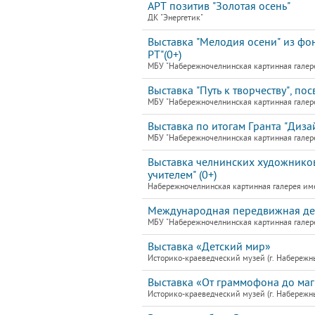
АРТ позитив "Золотая осень"
ДК "Энергетик"
Выставка "Мелодия осени" из фо
РТ"(0+)
МБУ "Набережночелнинская картинная галер
Выставка "Путь к творчеству", по
МБУ "Набережночелнинская картинная галер
Выставка по итогам Гранта "Диз
МБУ "Набережночелнинская картинная галер
Выставка челнинских художников
учителем" (0+)
Набережночелнинская картинная галерея им
Международная передвижная детс
МБУ "Набережночелнинская картинная галер
Выставка «Детский мир»
Историко-краеведческий музей (г. Набережн
Выставка «От граммофона до ма
Историко-краеведческий музей (г. Набережн