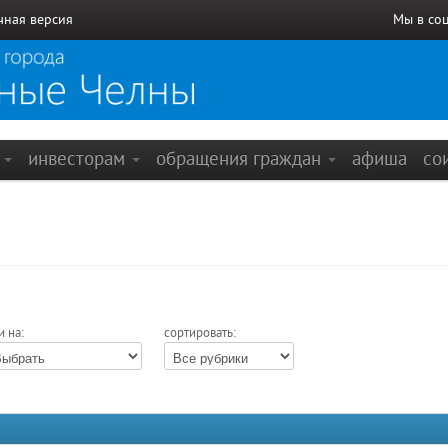
чная версия
Мы в со
е
инвесторам
обращения граждан
афиша
со
и на:
сортировать: