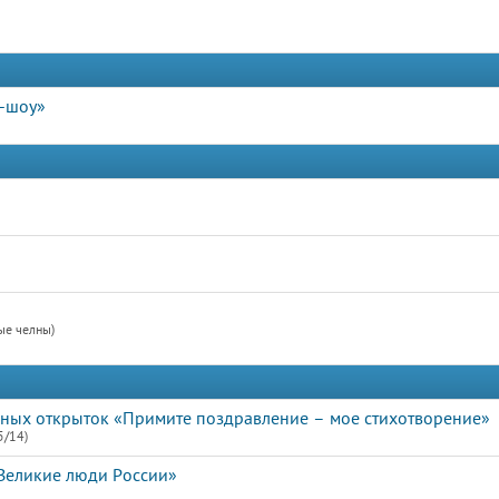
т-шоу»
ые челны)
ьных открыток «Примите поздравление – мое стихотворение»
5/14)
«Великие люди России»