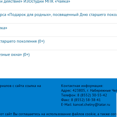
д и действие» ИЗОстудии МПК «Чайка»
курса «Подарок для родных», посвященный Дню старшего поко
лка»
старшего поколения (0+)
езные окна» (0+)
иалов с сайта ссылка на
Контактная информация:
Адрес: 423805, г. Набережные Че
Телефон: 8 (8552) 30-55-42
Факс: 8 (8552) 58-38-41
E-Mail: kancel.chelny@tatar.ru
т сайт Вы соглашаетесь на использование файлов cookie, а также сог