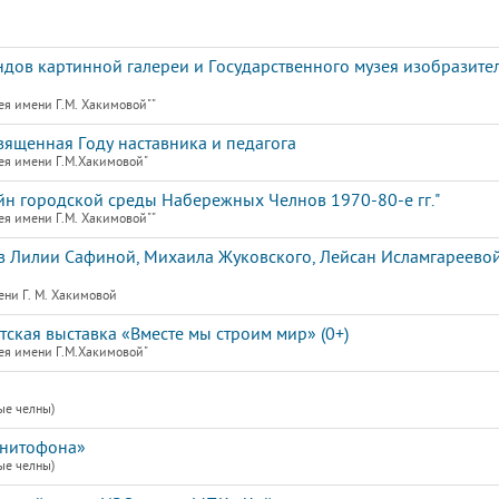
ндов картинной галереи и Государственного музея изобразите
ея имени Г.М. Хакимовой""
священная Году наставника и педагога
ея имени Г.М.Хакимовой"
айн городской среды Набережных Челнов 1970-80-е гг."
ея имени Г.М. Хакимовой""
 Лилии Сафиной, Михаила Жуковского, Лейсан Исламгареевой
ени Г. М. Хакимовой
кая выставка «Вместе мы строим мир» (0+)
ея имени Г.М.Хакимовой"
ые челны)
гнитофона»
ые челны)