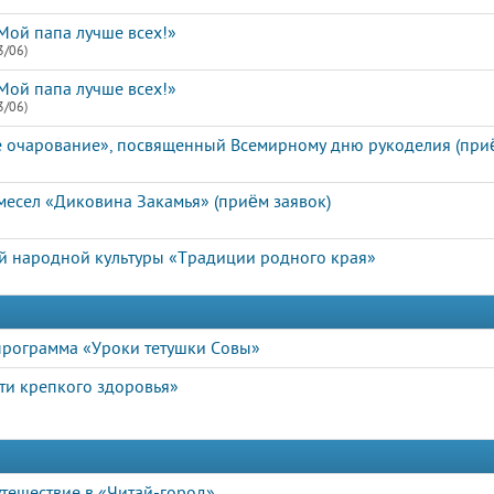
Мой папа лучше всех!»
3/06)
Мой папа лучше всех!»
3/06)
е очарование», посвященный Всемирному дню рукоделия (приё
есел «Диковина Закамья» (приём заявок)
й народной культуры «Традиции родного края»
программа «Уроки тетушки Совы»
ти крепкого здоровья»
тешествие в «Читай-город»