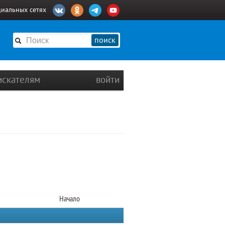
циальных сетях
поиск
искателям
войти
Начало