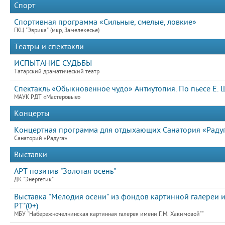
Спорт
Спортивная программа «Сильные, смелые, ловкие»
ГКЦ "Эврика" (мкр, Замелекесье)
Театры и спектакли
ИСПЫТАНИЕ СУДЬБЫ
Татарский драматический театр
Спектакль «Обыкновенное чудо» Антиутопия. По пьесе Е. Ш
МАУК РДТ «Мастеровые»
Концерты
Концертная программа для отдыхающих Санатория «Радуга
Санаторий «Радуга»
Выставки
АРТ позитив "Золотая осень"
ДК "Энергетик"
Выставка "Мелодия осени" из фондов картинной галереи и
РТ"(0+)
МБУ "Набережночелнинская картинная галерея имени Г.М. Хакимовой""