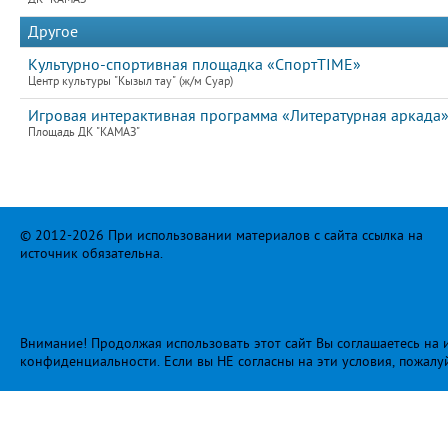
Другое
Культурно-спортивная площадка «СпортTIME»
Центр культуры "Кызыл тау" (ж/м Суар)
Игровая интерактивная программа «Литературная аркада»
Площадь ДК "КАМАЗ"
© 2012-2026 При использовании материалов с сайта ссылка на
источник обязательна.
Внимание! Продолжая использовать этот сайт Вы соглашаетесь на и
конфиденциальности
. Если вы НЕ согласны на эти условия, пожалу