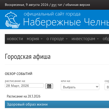
Воскресенье, 9 августа 2026 /
рус
тат
/
обычная версия
новости
мэрия
о городе
инвесторам
об
Городская афиша
ОБЗОР СОБЫТИЙ
расписание на:
или на:
сор
Расписание на 28.3.2026
Здоровый образ жизни