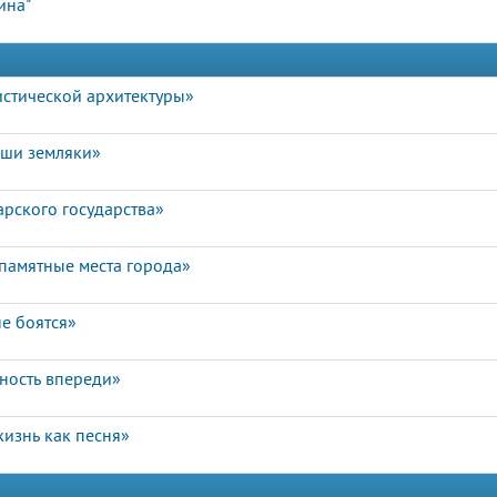
ина"
истической архитектуры»
аши земляки»
арского государства»
памятные места города»
е боятся»
чность впереди»
изнь как песня»