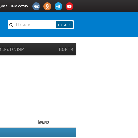
циальных сетях
поиск
искателям
войти
Начало