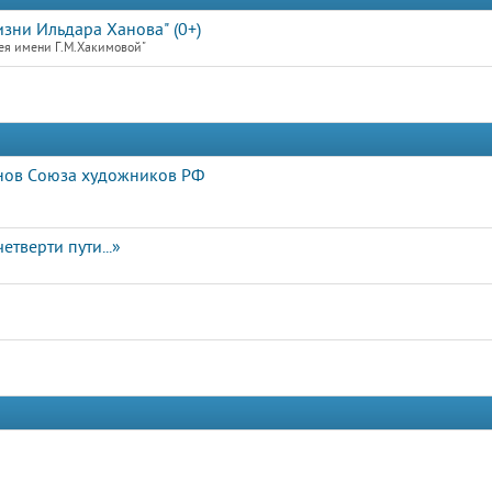
зни Ильдара Ханова" (0+)
ея имени Г.М.Хакимовой"
нов Союза художников РФ
етверти пути...»