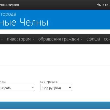
чная версия
Мы в со
е
инвесторам
обращения граждан
афиша
со
и на:
сортировать: