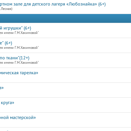
ртном зале для детского лагеря «Любознайка» (6+)
.Лесная)
й игрушки" (6+)
ея имени Г.М.Хакимовой"
" (6+)
ея имени Г.М.Хакимовой"
по ткани"(12+)
ея имени Г.М.Хакимовой"
мическая тарелка»
а»
 круга»
рной мастерской»