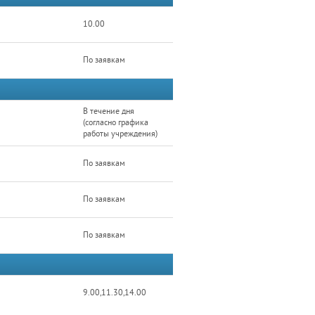
10.00
По заявкам
В течение дня
(согласно графика
работы учреждения)
По заявкам
По заявкам
По заявкам
9.00,11.30,14.00