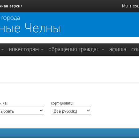
чная версия
Мы в со
е
инвесторам
обращения граждан
афиша
со
и на:
сортировать: