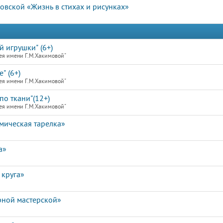
вской «Жизнь в стихах и рисунках»
й игрушки" (6+)
ея имени Г.М.Хакимовой"
" (6+)
ея имени Г.М.Хакимовой"
по ткани"(12+)
ея имени Г.М.Хакимовой"
мическая тарелка»
а»
 круга»
рной мастерской»