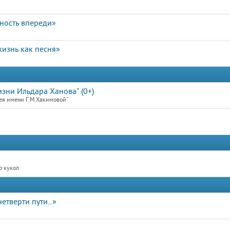
чность впереди»
изнь как песня»
зни Ильдара Ханова" (0+)
ея имени Г.М.Хакимовой"
р кукол
етверти пути...»