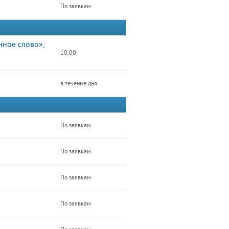
По заявкам
нное слово»,
10.00
в течение дня
По заявкам
По заявкам
По заявкам
По заявкам