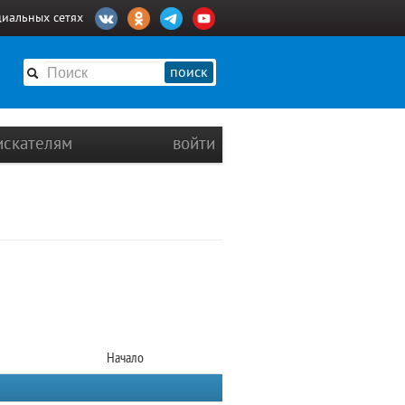
циальных сетях
поиск
искателям
войти
Начало