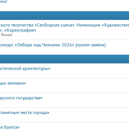
ина"
кого творчества «Свободная сцена». Номинации «Художестве
», «Хореография»
.Лесная)
нкурс «Лебеди над Челнами-2026» (прием заявок)
истической архитектуры»
аши земляки»
арского государства»
памятные места города»
е боятся»