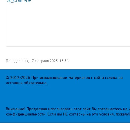
20_СОШ.PDF
Понедельник, 17 февраля 2025, 15:56
© 2012-2026 При использовании материалов с сайта ссылка на
источник обязательна.
Внимание! Продолжая использовать этот сайт Вы соглашаетесь на и
конфиденциальности
. Если вы НЕ согласны на эти условия, пожалу