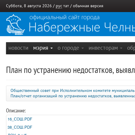
Суббота, 8 августа 2026 /
рус
тат
/
обычная версия
новости
мэрия
о городе
инвесторам
об
План по устранению недостатков, выявл
Общественный совет при Исполнительном комитете муниципаль
План/отчет организаций по устранению недостатков, выявленн
Описание:
16_СОШ.PDF
38_СОШ.PDF