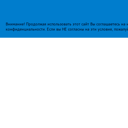
Внимание! Продолжая использовать этот сайт Вы соглашаетесь на и
конфиденциальности
. Если вы НЕ согласны на эти условия, пожалу