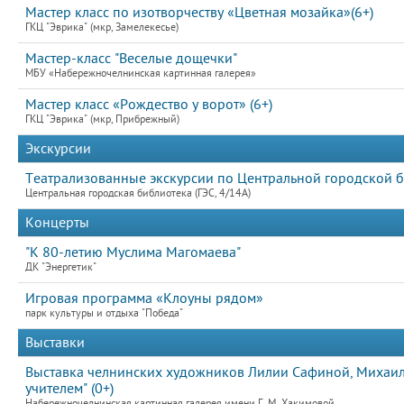
Мастер класс по изотворчеству «Цветная мозайка»(6+)
ГКЦ "Эврика" (мкр, Замелекесье)
Мастер-класс "Веселые дощечки"
МБУ «Набережночелнинская картинная галерея»
Мастер класс «Рождество у ворот» (6+)
ГКЦ "Эврика" (мкр, Прибрежный)
Экскурсии
Театрализованные экскурсии по Центральной городской б
Центральная городская библиотека (ГЭС, 4/14А)
Концерты
"К 80-летию Муслима Магомаева"
ДК "Энергетик"
Игровая программа «Клоуны рядом»
парк культуры и отдыха "Победа"
Выставки
Выставка челнинских художников Лилии Сафиной, Михаила
учителем" (0+)
Набережночелнинская картинная галерея имени Г. М. Хакимовой