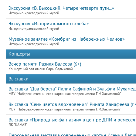
Экскурсия «В. Высоцкий. Четыре четверти пути...»
Историко-краеведческий музей
Экскурсия «История камского хлеба»
Историко-краеведческий музей
Музейное занятие «Комбриг из Набережных Челнов»
Историко-краеведческий музей
Концерты
Вечер памяти Разиля Валеева (6+)
Концертный зал имени Сары Садыковой
Выставки
Выставка "Два берега" Лилии Сафиной и Зульфии Мухамедь
МБУ "Набережночелнинская картинная галерея имени Г.М.Хакимовой"
Выставка "Семь цветов вдохновения" Рината Ханафеева (г.Ч
МБУ "Набережночелнинская картинная галерея имени Г.М.Хакимовой"
Выставка «Природные фантазии» в центре ДПИ и ремесел
ДК "КАМАЗ"
Персональная выставка современных картин Ксении Лап