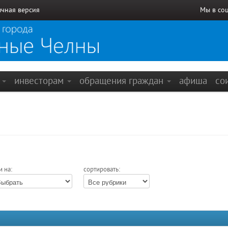
чная версия
Мы в со
е
инвесторам
обращения граждан
афиша
со
и на:
сортировать: