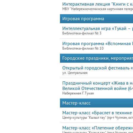
Интерактивная лекция "Книги с к
МБУ "Набережночелнинская картинная галер
Игровая программа
Интеллектуальная игра «Тукай –
Библиотека-филиал № 3
Игровая программа «Вспоминая
Библиотека-филиал № 10
Городские праздники, мероприя
Открытый городской фестиваль «
ул. Центральная
Праздничный концерт «Жива в н
Великой Отечественной войне (6
Набережная Г.Тукая
Мастер-класс
Мастер-класс «Браслет в техник
Центр культуры "Кызыл тау" (пр-т Чулман, ост
Мастер-класс «Плетение обережн
Центр культуры "Кызыл тау" (пр-т Чулман, ост