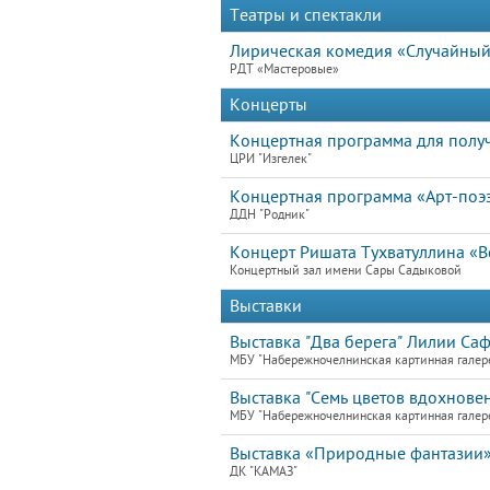
Театры и спектакли
Лирическая комедия «Случайный
РДТ «Мастеровые»
Концерты
Концертная программа для получ
ЦРИ "Изгелек"
Концертная программа «Арт-поэз
ДДН "Родник"
Концерт Ришата Тухватуллина «Вс
Концертный зал имени Сары Садыковой
Выставки
Выставка "Два берега" Лилии Са
МБУ "Набережночелнинская картинная галер
Выставка "Семь цветов вдохновен
МБУ "Набережночелнинская картинная галер
Выставка «Природные фантазии»
ДК "КАМАЗ"