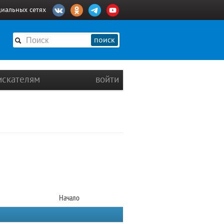
циальных сетях
поиск
искателям
войти
Начало