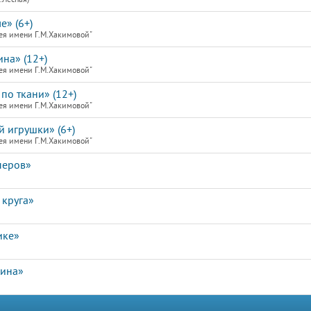
е» (6+)
ея имени Г.М.Хакимовой"
на» (12+)
ея имени Г.М.Хакимовой"
по ткани» (12+)
ея имени Г.М.Хакимовой"
й игрушки» (6+)
ея имени Г.М.Хакимовой"
перов»
 круга»
ике»
лина»