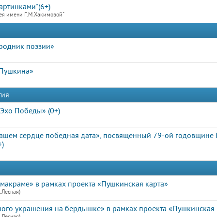
артинками"(6+)
ея имени Г.М.Хакимовой"
 родник поэзии»
 Пушкина»
тия
Эхо Победы» (0+)
ашем сердце победная дата», посвященный 79-ой годовщине
+)
е макраме» в рамках проекта «Пушкинская карта»
.Лесная)
ого украшения на бердышке» в рамках проекта «Пушкинская к
.Лесная)