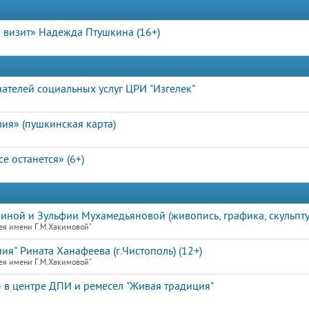
 визит» Надежда Птушкина (16+)
ателей социальных услуг ЦРИ "Изгелек"
ия» (пушкинская карта)
е останется» (6+)
финой и Зульфии Мухамедьяновой (живопись, графика, скульпту
ея имени Г.М.Хакимовой"
ия" Рината Ханафеева (г.Чистополь) (12+)
ея имени Г.М.Хакимовой"
 в центре ДПИ и ремесел "Живая традиция"