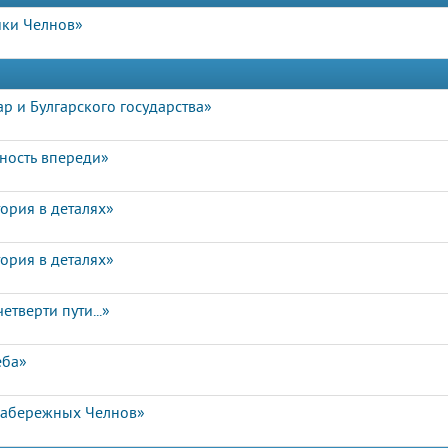
ики Челнов»
р и Булгарского государства»
чность впереди»
ория в деталях»
ория в деталях»
етверти пути...»
еба»
Набережных Челнов»