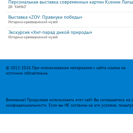
Персональная выставка современных картин Ксении Лап
ДК "КАМАЗ"
Выставка «ZOV: Правнуки победы»
Историко-краеведческий музей
Экскурсия «Хит-парад дикой природы»
Историко-краеведческий музей
© 2012-2026 При использовании материалов с сайта ссылка на
источник обязательна.
Внимание! Продолжая использовать этот сайт Вы соглашаетесь на и
конфиденциальности
. Если вы НЕ согласны на эти условия, пожалу