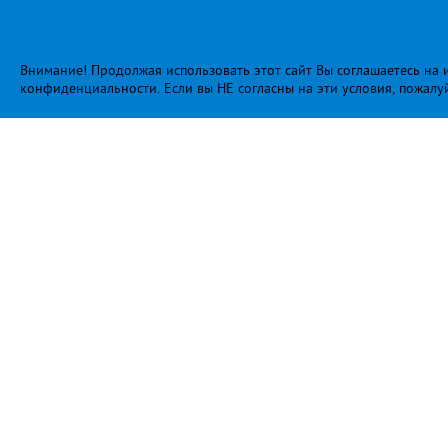
Внимание! Продолжая использовать этот сайт Вы соглашаетесь на и
конфиденциальности
. Если вы НЕ согласны на эти условия, пожалу