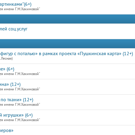
артинками"(6+)
ея имени Г.М.Хакимовой"
ей соц.услуг
фигур с поталью» в рамках проекта «Пушкинская карта» (12+)
.Лесная)
е» (6+)
ея имени Г.М.Хакимовой"
на» (12+)
ея имени Г.М.Хакимовой"
по ткани» (12+)
ея имени Г.М.Хакимовой"
й игрушки» (6+)
ея имени Г.М.Хакимовой"
перов»