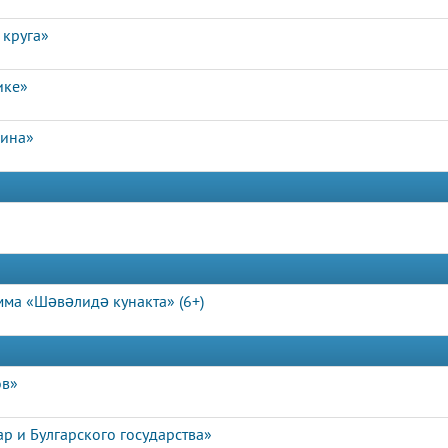
 круга»
ике»
лина»
мма «Шәвәлидә кунакта» (6+)
ов»
р и Булгарского государства»