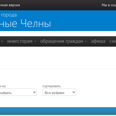
чная версия
Мы в со
е
инвесторам
обращения граждан
афиша
со
и на:
сортировать: