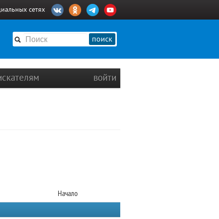
циальных сетях
поиск
искателям
войти
Начало