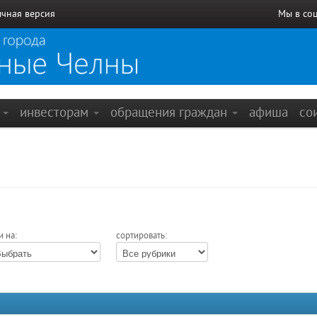
чная версия
Мы в со
е
инвесторам
обращения граждан
афиша
со
и на:
сортировать: