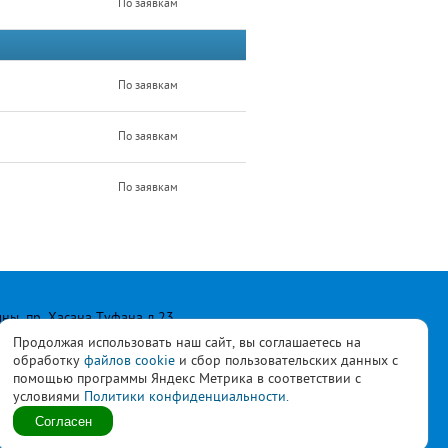
По заявкам
По заявкам
По заявкам
По заявкам
лны, пр. Хасана Туфана д.23
Продолжая использовать наш сайт, вы соглашаетесь на
обработку
файлов cookie
и сбор пользовательских данных с
помощью программы Яндекс Метрика в соответствии с
условиями
Политики конфиденциальности.
ласны с
политикой
Согласен