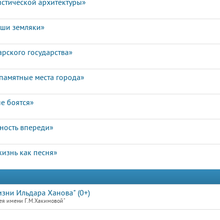
истической архитектуры»
аши земляки»
арского государства»
памятные места города»
е боятся»
чность впереди»
изнь как песня»
зни Ильдара Ханова" (0+)
ея имени Г.М.Хакимовой"