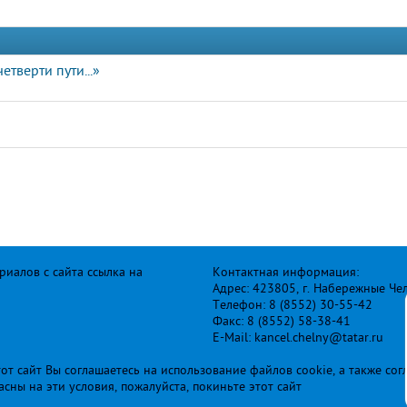
етверти пути...»
иалов с сайта ссылка на
Контактная информация:
Адрес: 423805, г. Набережные Че
Телефон: 8 (8552) 30-55-42
Факс: 8 (8552) 58-38-41
E-Mail: kancel.chelny@tatar.ru
т сайт Вы соглашаетесь на использование файлов cookie, а также сог
ласны на эти условия, пожалуйста, покиньте этот сайт