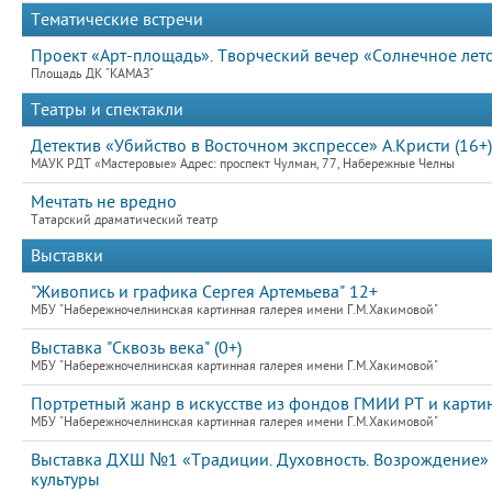
Тематические встречи
Проект «Арт-площадь». Творческий вечер «Солнечное лет
Площадь ДК "КАМАЗ"
Театры и спектакли
Детектив «Убийство в Восточном экспрессе» А.Кристи (16+)
МАУК РДТ «Мастеровые» Адрес: проспект Чулман, 77, Набережные Челны
Мечтать не вредно
Татарский драматический театр
Выставки
"Живопись и графика Сергея Артемьева" 12+
МБУ "Набережночелнинская картинная галерея имени Г.М.Хакимовой"
Выставка "Сквозь века" (0+)
МБУ "Набережночелнинская картинная галерея имени Г.М.Хакимовой"
Портретный жанр в искусстве из фондов ГМИИ РТ и картин
МБУ "Набережночелнинская картинная галерея имени Г.М.Хакимовой"
Выставка ДХШ №1 «Традиции. Духовность. Возрождение»
культуры