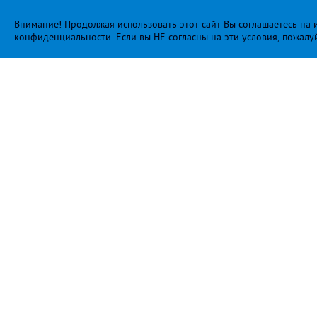
Внимание! Продолжая использовать этот сайт Вы соглашаетесь на и
конфиденциальности
. Если вы НЕ согласны на эти условия, пожалу